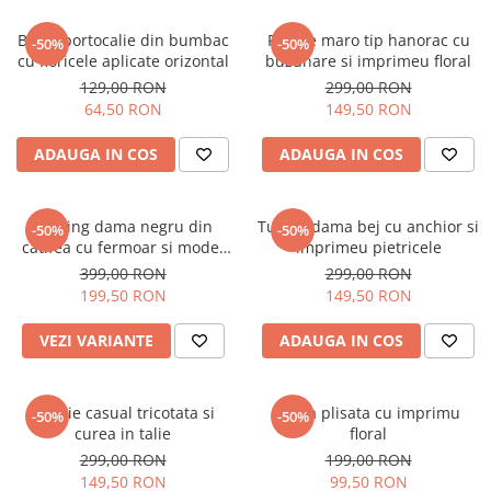
Bluza portocalie din bumbac
Rochie maro tip hanorac cu
-50%
-50%
cu floricele aplicate orizontal
buzunare si imprimeu floral
129,00 RON
299,00 RON
64,50 RON
149,50 RON
ADAUGA IN COS
ADAUGA IN COS
Trening dama negru din
Tunica dama bej cu anchior si
-50%
-50%
catifea cu fermoar si model
imprimeu pietricele
pe jacheta
399,00 RON
299,00 RON
199,50 RON
149,50 RON
VEZI VARIANTE
ADAUGA IN COS
Rochie casual tricotata si
Fusta plisata cu imprimu
-50%
-50%
curea in talie
floral
299,00 RON
199,00 RON
149,50 RON
99,50 RON