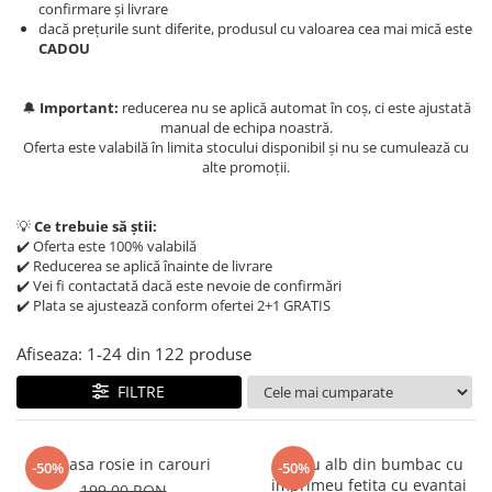
Salopete
confirmare și livrare
dacă prețurile sunt diferite, produsul cu valoarea cea mai mică este
Tricouri si topuri
CADOU
Rochii de eveniment
🔔
Important:
reducerea nu se aplică automat în coș, ci este ajustată
manual de echipa noastră.
Oferta este valabilă în limita stocului disponibil și nu se cumulează cu
alte promoții.
💡
Ce trebuie să știi:
✔️ Oferta este 100% valabilă
✔️ Reducerea se aplică înainte de livrare
✔️ Vei fi contactată dacă este nevoie de confirmări
✔️ Plata se ajustează conform ofertei 2+1 GRATIS
Afiseaza:
1-
24
din
122
produse
FILTRE
Camasa rosie in carouri
Tricou alb din bumbac cu
-50%
-50%
imprimeu fetita cu evantai
199,00 RON