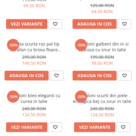
129,00 RON
99,50 RON
64,50 RON
VEZI VARIANTE
ADAUGA IN COS
Rochita scurta roz pal tip
Pantaloni galbeni din in si
-50%
-50%
sarafan cu brosa floare
vascoza cu snur in talie
crosetata
299,00 RON
199,00 RON
149,50 RON
99,50 RON
ADAUGA IN COS
ADAUGA IN COS
Pantaloni bleo eleganti cu
Pantaloni scurti din piele
-50%
-50%
curea in talie
ecologica bej cu snur in talie
249,00 RON
249,00 RON
124,50 RON
124,50 RON
VEZI VARIANTE
VEZI VARIANTE