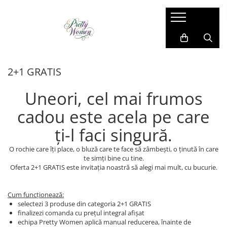
Imbracaminte dama
Accesorii dama
Cadou pentru EL
Costum si compleu
Manusi
Costume barbati
2+1 GRATIS
Geci si jachete
Esarfe
Camasi barbati
Paltoane si blanuri
Caciula
Bluze barbati
Uneori, cel mai frumos
Pantaloni si blugi
Brose
Sacouri barbati
cadou este acela pe care
Rochii de zi
Coliere
Pantaloni si blugi
ți-l faci singură.
Sacouri
Genti
Compleu sport
Vesta
Ciorapi
Geci si jachete
O rochie care îți place, o bluză care te face să zâmbești, o ținută în care
te simți bine cu tine.
Bluze
Cape din blana
Vesta
Oferta 2+1 GRATIS este invitația noastră să alegi mai mult, cu bucurie.
Camasi
Curele
Papioane si cravate
Cum funcționează:
Fusta
Umbrele
Bretele si curele
selectezi 3 produse din categoria 2+1 GRATIS
Trening
finalizezi comanda cu prețul integral afișat
echipa Pretty Women aplică manual reducerea, înainte de