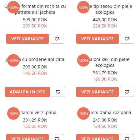
Costum format din rochita cu
Rochie tip sacou din piele
-50%
-50%
patratele si jacheta
ecologica
599,00 RON
449,00 RON
299,50 RON
224,50 RON
VEZI VARIANTE
VEZI VARIANTE
Jacheta cu broderie aplicata
Pantaloni kaki din piele
-50%
-50%
ecologica
299,00 RON
361,79 RON
149,50 RON
180,90 RON
ADAUGA IN COS
VEZI VARIANTE
Pantaloni verzi pana
Pantaloni dama roz pana
-50%
-50%
301,29 RON
249,00 RON
150,65 RON
124,50 RON
VEZI VARIANTE
VEZI VARIANTE