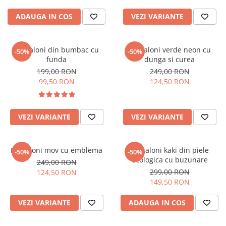
ADAUGA IN COS
VEZI VARIANTE
Pantaloni din bumbac cu
Pantaloni verde neon cu
-50%
-50%
funda
dunga si curea
199,00 RON
249,00 RON
99,50 RON
124,50 RON
VEZI VARIANTE
VEZI VARIANTE
Pantaloni mov cu emblema
Pantaloni kaki din piele
-50%
-50%
ecologica cu buzunare
249,00 RON
299,00 RON
124,50 RON
149,50 RON
VEZI VARIANTE
ADAUGA IN COS