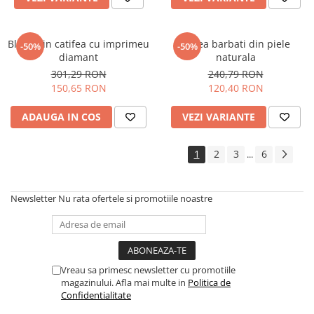
Bluza din catifea cu imprimeu
Curea barbati din piele
-50%
-50%
diamant
naturala
301,29 RON
240,79 RON
150,65 RON
120,40 RON
ADAUGA IN COS
VEZI VARIANTE
1
2
3
6
...
Newsletter
Nu rata ofertele si promotiile noastre
Vreau sa primesc newsletter cu promotiile
magazinului. Afla mai multe in
Politica de
Confidentialitate