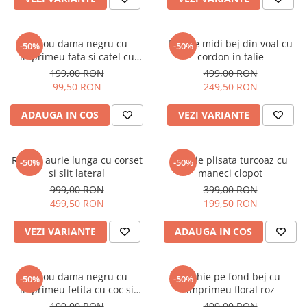
Tricou dama negru cu
Rochie midi bej din voal cu
-50%
-50%
imprimeu fata si catel cu
cordon in talie
ochelari
199,00 RON
499,00 RON
99,50 RON
249,50 RON
ADAUGA IN COS
VEZI VARIANTE
Rochie aurie lunga cu corset
Rochie plisata turcoaz cu
-50%
-50%
si slit lateral
maneci clopot
999,00 RON
399,00 RON
499,50 RON
199,50 RON
VEZI VARIANTE
ADAUGA IN COS
Tricou dama negru cu
Rochie pe fond bej cu
-50%
-50%
imprimeu fetita cu coc si
imprimeu floral roz
ochelari albastrii
199,00 RON
499,00 RON