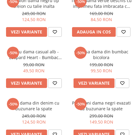
Pantalon dama negru tip
Tricou dama verde deschis cu
-50%
-50%
creion cu talie inalta
imprimeu fata imbracata cu
alb si inghetata in mana
249,00 RON
169,00 RON
124,50 RON
84,50 RON
VEZI VARIANTE
ADAUGA IN COS
Tricou dama casual alb -
Camasa dama din bumbac
-50%
-50%
Leopard Heart - Bumbac
bicolora
Organic
99,00 RON
199,00 RON
49,50 RON
99,50 RON
VEZI VARIANTE
VEZI VARIANTE
Blugi dama din denim cu
Pantaloni dama negri evazati
-50%
-50%
buzunare la spate
cu buzunare la spate
249,00 RON
299,00 RON
124,50 RON
149,50 RON
VEZI VARIANTE
VEZI VARIANTE