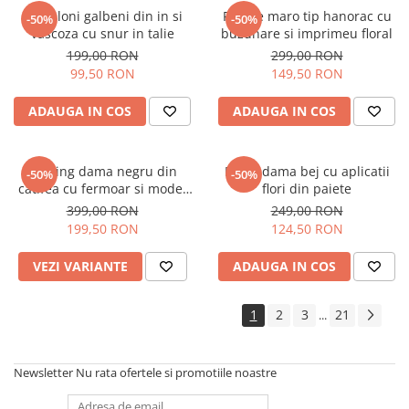
Pantaloni galbeni din in si
Rochie maro tip hanorac cu
-50%
-50%
vascoza cu snur in talie
buzunare si imprimeu floral
199,00 RON
299,00 RON
99,50 RON
149,50 RON
ADAUGA IN COS
ADAUGA IN COS
Trening dama negru din
Bluza dama bej cu aplicatii
-50%
-50%
catifea cu fermoar si model
flori din paiete
pe jacheta
399,00 RON
249,00 RON
199,50 RON
124,50 RON
VEZI VARIANTE
ADAUGA IN COS
1
2
3
21
...
Newsletter
Nu rata ofertele si promotiile noastre