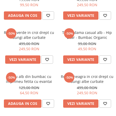
99,50 RON
249,50 RON
ADAUGA IN COS
VEZI VARIANTE
Rochie verde in croi drept cu
Tricou dama casual alb - Hip
-50%
-50%
dungi albe curbate
Bear - Bumbac Organic
499,00 RON
99,00 RON
249,50 RON
49,50 RON
VEZI VARIANTE
VEZI VARIANTE
Tricou alb din bumbac cu
Rochie neagra in croi drept cu
-50%
-50%
imprimeu fetita cu evantai
dungi albe curbate
129,00 RON
499,00 RON
64,50 RON
249,50 RON
ADAUGA IN COS
VEZI VARIANTE