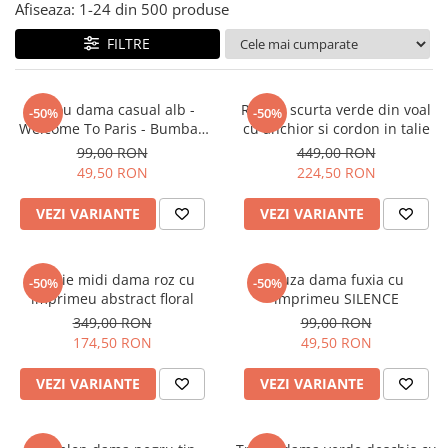
Salopete
Afiseaza:
1-
24
din
500
produse
Tricouri si topuri
FILTRE
Rochii de eveniment
Tricou dama casual alb -
Rochie scurta verde din voal
-50%
-50%
Welcome To Paris - Bumbac
cu anchior si cordon in talie
Organic
99,00 RON
449,00 RON
49,50 RON
224,50 RON
VEZI VARIANTE
VEZI VARIANTE
Rochie midi dama roz cu
Bluza dama fuxia cu
-50%
-50%
imprimeu abstract floral
imprimeu SILENCE
349,00 RON
99,00 RON
174,50 RON
49,50 RON
VEZI VARIANTE
VEZI VARIANTE