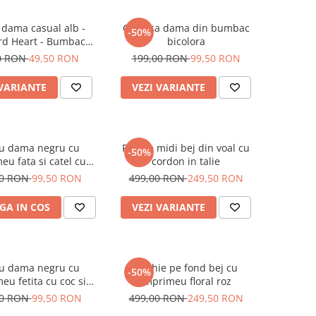
 dama casual alb -
Camasa dama din bumbac
-50%
rd Heart - Bumbac
bicolora
Organic
0 RON
49,50 RON
199,00 RON
99,50 RON
 VARIANTE
VEZI VARIANTE
ou dama negru cu
Rochie midi bej din voal cu
-50%
eu fata si catel cu
cordon in talie
ochelari
00 RON
99,50 RON
499,00 RON
249,50 RON
GA IN COS
VEZI VARIANTE
ou dama negru cu
Rochie pe fond bej cu
-50%
eu fetita cu coc si
imprimeu floral roz
helari albastrii
00 RON
99,50 RON
499,00 RON
249,50 RON