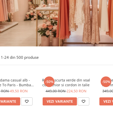
1-
24
din
500
produse
 dama casual alb -
Rochie scurta verde din voal
Rochie
-50%
-50%
 To Paris - Bumbac
cu anchior si cordon in talie
imprim
Organic
0 RON
49,50 RON
449,00 RON
224,50 RON
349,0
VARIANTE
VEZI VARIANTE
VEZI