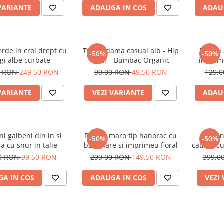
VARIANTE
ADAUGA IN COS
ADAU
rde in croi drept cu
Tricou dama casual alb - Hip
Tricou
-50%
-50%
gi albe curbate
Bear - Bumbac Organic
imprime
0 RON
249,50 RON
99,00 RON
49,50 RON
129,
VARIANTE
VEZI VARIANTE
ADAU
ni galbeni din in si
Rochie maro tip hanorac cu
Treni
-50%
-50%
a cu snur in talie
buzunare si imprimeu floral
catifea c
00 RON
99,50 RON
299,00 RON
149,50 RON
399,0
A IN COS
ADAUGA IN COS
VEZI