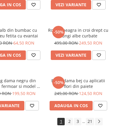
GA IN COS
VEZI VARIANTE
 alb din bumbac cu
Rochie neagra in croi drept cu
-50%
u fetita cu evantai
dungi albe curbate
00 RON
64,50 RON
499,00 RON
249,50 RON
GA IN COS
VEZI VARIANTE
ng dama negru din
Bluza dama bej cu aplicatii
-50%
u fermoar si model pe
flori din paiete
jacheta
0 RON
199,50 RON
249,00 RON
124,50 RON
 VARIANTE
ADAUGA IN COS
1
2
3
21
...