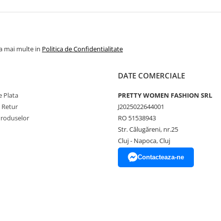
la mai multe in
Politica de Confidentialitate
DATE COMERCIALE
 Plata
PRETTY WOMEN FASHION SRL
e Retur
J2025022644001
Produselor
RO 51538943
Str. Călugăreni, nr.25
Cluj - Napoca, Cluj
Contacteaza-ne