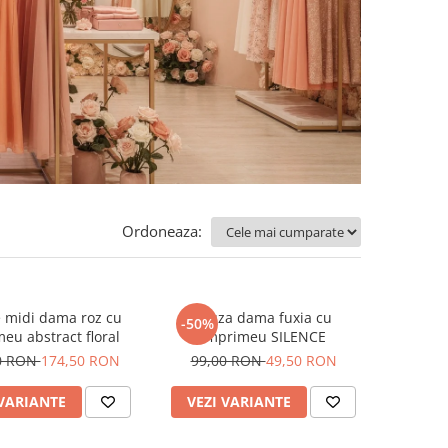
Ordoneaza:
 midi dama roz cu
Bluza dama fuxia cu
-50%
eu abstract floral
imprimeu SILENCE
0 RON
174,50 RON
99,00 RON
49,50 RON
 VARIANTE
VEZI VARIANTE