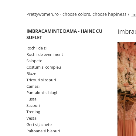
Salopete
Tricouri si topuri
Prettywomen.ro - choose colors, choose hapiness /
Im
Rochii de eveniment
Imbrac
IMBRACAMINTE DAMA - HAINE CU
SUFLET
Rochii de zi
Rochii de eveniment
Salopete
Costum si compleu
Bluze
Tricouri si topuri
Camasi
Pantaloni si blugi
Fusta
Sacouri
Trening
Vesta
Geci si jachete
Paltoane si blanuri