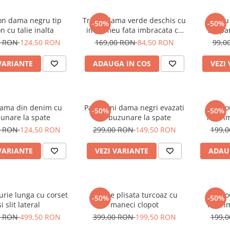
on dama negru tip
Tricou dama verde deschis cu
Tricou
-50%
-50%
n cu talie inalta
imprimeu fata imbracata cu
Leopa
alb si inghetata in mana
0 RON
124,50 RON
169,00 RON
84,50 RON
99,0
VARIANTE
ADAUGA IN COS
VEZI
dama din denim cu
Pantaloni dama negri evazati
Tric
-50%
-50%
unare la spate
cu buzunare la spate
imprim
0 RON
124,50 RON
299,00 RON
149,50 RON
199,
VARIANTE
VEZI VARIANTE
ADAU
urie lunga cu corset
Rochie plisata turcoaz cu
Tric
-50%
-50%
si slit lateral
maneci clopot
imprim
oc
0 RON
499,50 RON
399,00 RON
199,50 RON
199,