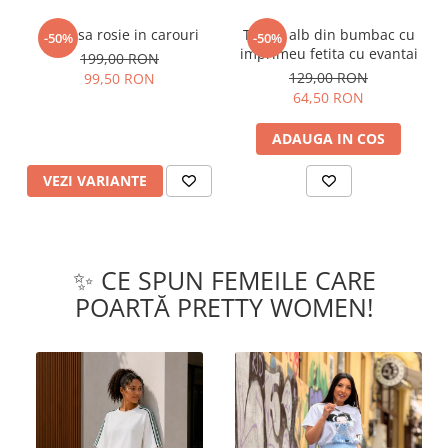
Camasa rosie in carouri
Tricou alb din bumbac cu
-50%
-50%
imprimeu fetita cu evantai
199,00 RON
129,00 RON
99,50 RON
64,50 RON
ADAUGA IN COS
VEZI VARIANTE
✨ CE SPUN FEMEILE CARE
POARTĂ PRETTY WOMEN!