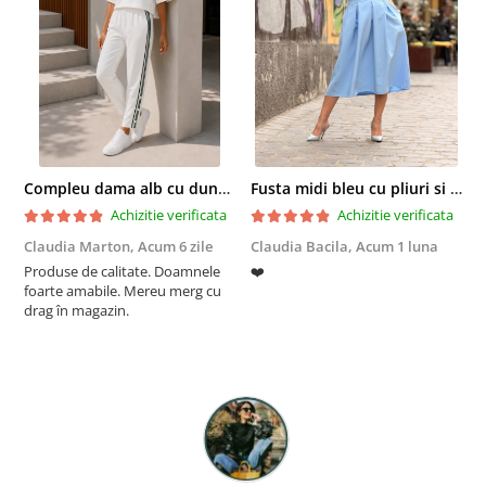
Compleu dama alb cu dungi laterale in nuante de verde si negru
Fusta midi bleu cu pliuri si buzunare
Achizitie verificata
Achizitie verificata
Claudia Marton,
Acum 6 zile
Claudia Bacila,
Acum 1 luna
Z
Produse de calitate. Doamnele
❤️
5
foarte amabile. Mereu merg cu
drag în magazin.