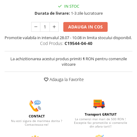
IN STOC
Durata de livrare:
1-3 zile lucratoare
ADAUGA IN COS
Promotie valabila in intervalul 28.07 - 10.08 in limita stocului disponibil.
Cod Produs:
C19544-04-40
La achizitionarea acestui produs primiti
1
RON pentru comenzile
viitoare
Adauga la Favorite
Transport GRATUIT
CONTACT
La comenzi mai mari de 500 RON !
Nu esti sigura de marimea dorita ?
Exceptie fac promotiile si comenzile
Contacteaza-ne!
din afara tarii!!