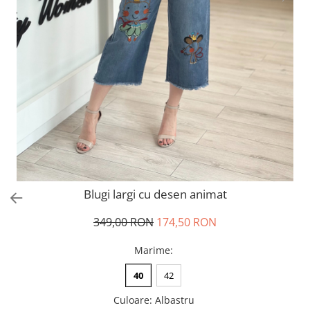
Salopete
Tricouri si topuri
Rochii de eveniment
Blugi largi cu desen animat
349,00 RON
174,50 RON
Marime
:
40
42
Culoare
:
Albastru