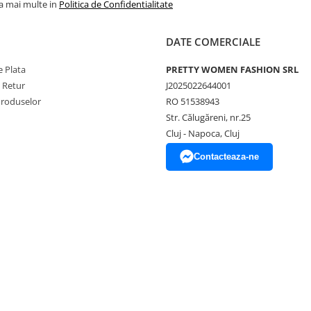
la mai multe in
Politica de Confidentialitate
DATE COMERCIALE
 Plata
PRETTY WOMEN FASHION SRL
e Retur
J2025022644001
Produselor
RO 51538943
Str. Călugăreni, nr.25
Cluj - Napoca, Cluj
Contacteaza-ne