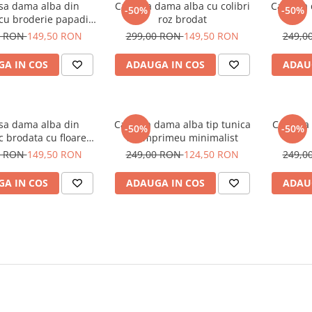
a dama alba din
Camasa dama alba cu colibri
Camasa 
-50%
-50%
u broderie papadie
roz brodat
roz
0 RON
149,50 RON
299,00 RON
149,50 RON
249,0
A IN COS
ADAUGA IN COS
ADAU
a dama alba din
Camasa dama alba tip tunica
Camasa d
-50%
-50%
 brodata cu floare
cu imprimeu minimalist
galbena
0 RON
149,50 RON
249,00 RON
124,50 RON
249,0
A IN COS
ADAUGA IN COS
ADAU