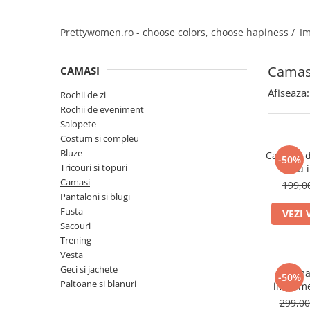
Salopete
Tricouri si topuri
Prettywomen.ro - choose colors, choose hapiness /
Im
Rochii de eveniment
Camas
CAMASI
Afiseaza:
Rochii de zi
Rochii de eveniment
Salopete
Costum si compleu
Bluze
Camasa d
-50%
Tricouri si topuri
cu 
Camasi
199,
Pantaloni si blugi
Fusta
VEZI 
Sacouri
Trening
Vesta
Geci si jachete
Cama
-50%
Paltoane si blanuri
imprime
299,0