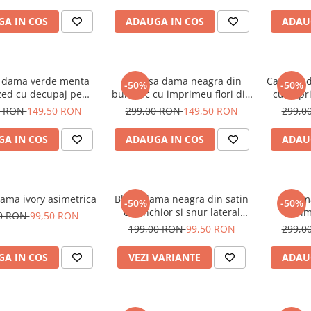
A IN COS
ADAUGA IN COS
ADAU
 dama verde menta
Camasa dama neagra din
Camasa d
-50%
-50%
zed cu decupaj pe
bumbac cu imprimeu flori din
cu impri
maneci
paiete
0 RON
149,50 RON
299,00 RON
149,50 RON
299,0
A IN COS
ADAUGA IN COS
ADAU
ma ivory asimetrica
Bluza dama neagra din satin
Cama
-50%
-50%
cu anchior si snur lateral
im
00 RON
99,50 RON
reglabil
sup
199,00 RON
99,50 RON
299,0
A IN COS
VEZI VARIANTE
ADAU