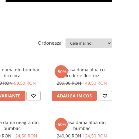
Ordoneaza:
 dama din bumbac
Camasa dama alba cu
-50%
bicolora
broderie flori roz
00 RON
99,50 RON
299,00 RON
149,50 RON
 VARIANTE
ADAUGA IN COS
 dama neagra din
Camasa dama alba din
-50%
bumbac
bumbac
0 RON
124,50 RON
249,00 RON
124,50 RON