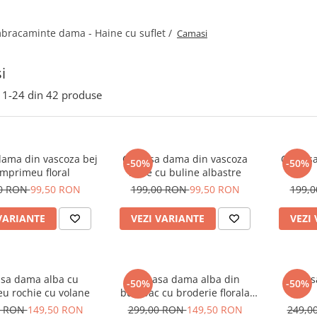
bracaminte dama - Haine cu suflet /
Camasi
i
1-
24
din
42
produse
ama din vascoza bej
Camasa dama din vascoza
Camasa
-50%
-50%
imprimeu floral
rosie cu buline albastre
00 RON
99,50 RON
199,00 RON
99,50 RON
199,
VARIANTE
VEZI VARIANTE
VEZI
sa dama alba cu
Camasa dama alba din
Camasa
-50%
-50%
u rochie cu volane
bumbac cu broderie florala
albastra
0 RON
149,50 RON
299,00 RON
149,50 RON
249,0