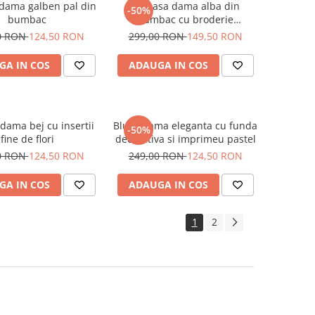
dama galben pal din
Camasa dama alba din
-50%
bumbac
bumbac cu broderie
minimalista
0 RON
124,50 RON
299,00 RON
149,50 RON
GA IN COS
ADAUGA IN COS
ama bej cu insertii
Bluza dama eleganta cu funda
-50%
fine de flori
decorativa si imprimeu pastel
0 RON
124,50 RON
249,00 RON
124,50 RON
GA IN COS
ADAUGA IN COS
1
2