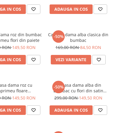
GA IN COS
ADAUGA IN COS
ama roz din bumbac
Camasa dama alba clasica din
-50%
meu flori din paiete
bumbac
0 RON
149,50 RON
169,00 RON
84,50 RON
GA IN COS
VEZI VARIANTE
sa dama roz cu
Camasa dama alba din
-50%
primeu floare
bumbac cu flori din satin
radimensionata
aplicate
0 RON
149,50 RON
299,00 RON
149,50 RON
GA IN COS
ADAUGA IN COS