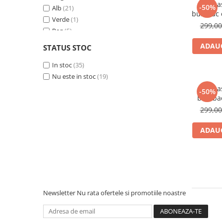
Camas
-50%
Alb
(21)
Universala Mare
(4)
bumbac c
Verde
(1)
299,0
Roz
(5)
Bej
(4)
ADAUG
STATUS STOC
Galben
(1)
Rosu
In stoc
(1)
(35)
Albastru
Nu este in stoc
(2)
(19)
Albastra
(1)
Camas
-50%
bumbac
Alb cu dungi albastre
(1)
299,0
ADAUG
Newsletter
Nu rata ofertele si promotiile noastre