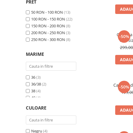
PRET
ADAUG
50 RON - 100 RON
(13)
100 RON - 150 RON
(22)
150 RON - 200 RON
(8)
200 RON - 250 RON
(3)
Camasa
-50%
250 RON - 300 RON
(8)
oversi
299,0
MARIME
ADAUG
36
(3)
36/38
(2)
Camasa da
-50%
38
(4)
199,
40
(4)
40/42
(2)
CULOARE
ADAUG
42
(2)
44
(1)
UNICA
(1)
Negru
(4)
Universala
(31)