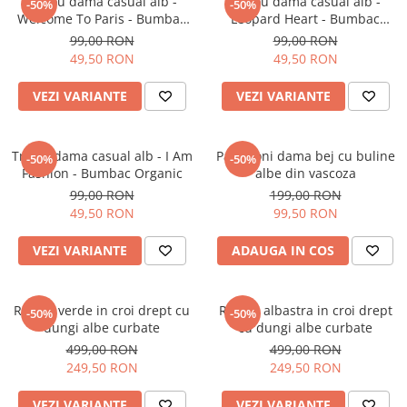
Tricou dama casual alb -
Tricou dama casual alb -
-50%
-50%
Welcome To Paris - Bumbac
Leopard Heart - Bumbac
Organic
Organic
99,00 RON
99,00 RON
49,50 RON
49,50 RON
VEZI VARIANTE
VEZI VARIANTE
Tricou dama casual alb - I Am
Pantaloni dama bej cu buline
-50%
-50%
Fashion - Bumbac Organic
albe din vascoza
99,00 RON
199,00 RON
49,50 RON
99,50 RON
VEZI VARIANTE
ADAUGA IN COS
Rochie verde in croi drept cu
Rochie albastra in croi drept
-50%
-50%
dungi albe curbate
cu dungi albe curbate
499,00 RON
499,00 RON
249,50 RON
249,50 RON
VEZI VARIANTE
VEZI VARIANTE