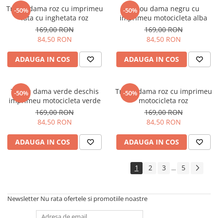
Tricou dama roz cu imprimeu
Tricou dama negru cu
-50%
-50%
fata cu inghetata roz
imprimeu motocicleta alba
169,00 RON
169,00 RON
84,50 RON
84,50 RON
ADAUGA IN COS
ADAUGA IN COS
Tricou dama verde deschis
Tricou dama roz cu imprimeu
-50%
-50%
imprimeu motocicleta verde
motocicleta roz
169,00 RON
169,00 RON
84,50 RON
84,50 RON
ADAUGA IN COS
ADAUGA IN COS
1
2
3
5
...
Newsletter
Nu rata ofertele si promotiile noastre