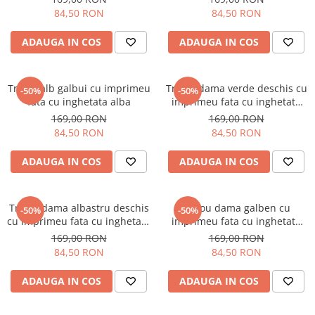
84,50 RON
84,50 RON
ADAUGA IN COS
ADAUGA IN COS
Tricou alb galbui cu imprimeu
Tricou dama verde deschis cu
-50%
-50%
fata cu inghetata alba
imprimeu fata cu inghetata
verde
169,00 RON
169,00 RON
84,50 RON
84,50 RON
ADAUGA IN COS
ADAUGA IN COS
Tricou dama albastru deschis
Tricou dama galben cu
-50%
-50%
cu imprimeu fata cu inghetata
imprimeu fata cu inghetata
albastra
galbena
169,00 RON
169,00 RON
84,50 RON
84,50 RON
ADAUGA IN COS
ADAUGA IN COS