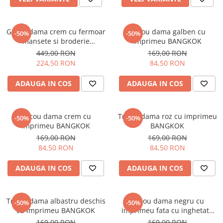
Geaca dama crem cu fermoar
Tricou dama galben cu
-50%
-50%
mansete si broderie
imprimeu BANGKOK
orizontala
449,00 RON
169,00 RON
224,50 RON
84,50 RON
ADAUGA IN COS
ADAUGA IN COS
Tricou dama crem cu
Tricou dama roz cu imprimeu
-50%
-50%
imprimeu BANGKOK
BANGKOK
169,00 RON
169,00 RON
84,50 RON
84,50 RON
ADAUGA IN COS
ADAUGA IN COS
Tricou dama albastru deschis
Tricou dama negru cu
-50%
-50%
cu imprimeu BANGKOK
imprimeu fata cu inghetata
alba
169,00 RON
169,00 RON