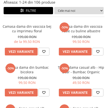
Salopete
Afiseaza:
1-
24
din
106
produse
Tricouri si topuri
FILTRE
Rochii de eveniment
Camasa dama din vascoza bej
Camasa dama din vascoza
-50%
cu imprimeu floral
rosie cu buline albastre
199,00 RON
199,00 RON
de la 99,50 RON
99,50 RON
VEZI VARIANTE
VEZI VARIANTE
Camasa dama din bumbac
Tricou dama casual alb - Hip
-50%
-50%
bicolora
Bear - Bumbac Organic
199,00 RON
99,00 RON
99,50 RON
49,50 RON
VEZI VARIANTE
VEZI VARIANTE