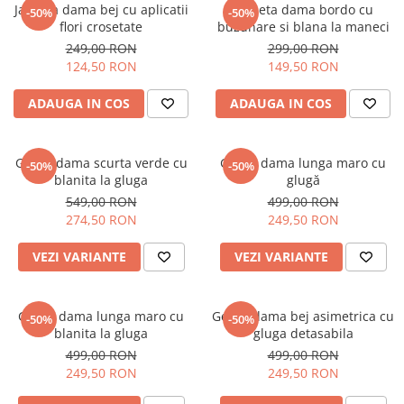
Jacheta dama bej cu aplicatii
Jacheta dama bordo cu
-50%
-50%
flori crosetate
buzunare si blana la maneci
249,00 RON
299,00 RON
124,50 RON
149,50 RON
ADAUGA IN COS
ADAUGA IN COS
Geaca dama scurta verde cu
Geaca dama lunga maro cu
-50%
-50%
blanita la gluga
glugă
549,00 RON
499,00 RON
274,50 RON
249,50 RON
VEZI VARIANTE
VEZI VARIANTE
Geaca dama lunga maro cu
Geaca dama bej asimetrica cu
-50%
-50%
blanita la gluga
gluga detasabila
499,00 RON
499,00 RON
249,50 RON
249,50 RON