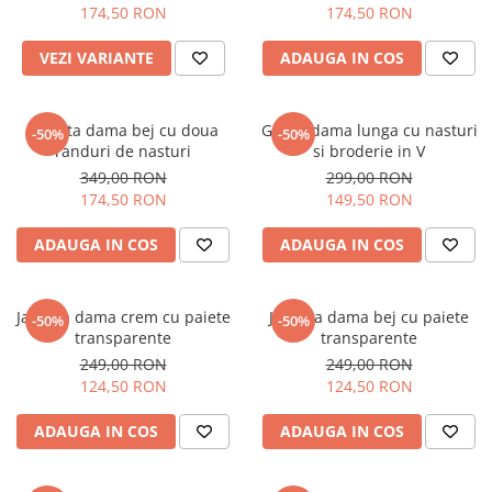
174,50 RON
174,50 RON
VEZI VARIANTE
ADAUGA IN COS
Jacheta dama bej cu doua
Geaca dama lunga cu nasturi
-50%
-50%
randuri de nasturi
si broderie in V
349,00 RON
299,00 RON
174,50 RON
149,50 RON
ADAUGA IN COS
ADAUGA IN COS
Jacheta dama crem cu paiete
Jacheta dama bej cu paiete
-50%
-50%
transparente
transparente
249,00 RON
249,00 RON
124,50 RON
124,50 RON
ADAUGA IN COS
ADAUGA IN COS