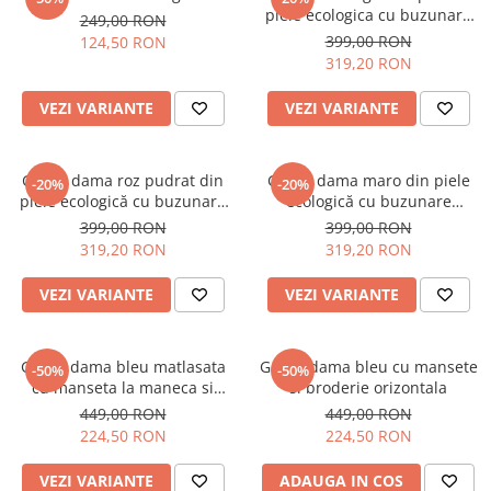
Salopete
piele ecologica cu buzunare
249,00 RON
Tricouri si topuri
aplicate si detalii decorative
399,00 RON
124,50 RON
319,20 RON
Rochii de eveniment
VEZI VARIANTE
VEZI VARIANTE
Geacă dama roz pudrat din
Geacă dama maro din piele
-20%
-20%
piele ecologică cu buzunare
ecologică cu buzunare
aplicate si detalii decorative
aplicate si detalii decorative
399,00 RON
399,00 RON
319,20 RON
319,20 RON
VEZI VARIANTE
VEZI VARIANTE
Geaca dama bleu matlasata
Geaca dama bleu cu mansete
-50%
-50%
cu manseta la maneca si
si broderie orizontala
elastic in talie
449,00 RON
449,00 RON
224,50 RON
224,50 RON
VEZI VARIANTE
ADAUGA IN COS