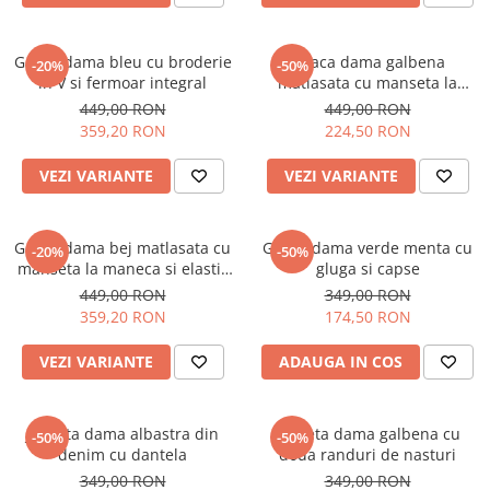
Geaca dama bleu cu broderie
Geaca dama galbena
-20%
-50%
in V si fermoar integral
matlasata cu manseta la
maneca si elastic in talie
449,00 RON
449,00 RON
359,20 RON
224,50 RON
VEZI VARIANTE
VEZI VARIANTE
Geaca dama bej matlasata cu
Geaca dama verde menta cu
-20%
-50%
manseta la maneca si elastic
gluga si capse
in talie
449,00 RON
349,00 RON
359,20 RON
174,50 RON
VEZI VARIANTE
ADAUGA IN COS
Jacheta dama albastra din
Jacheta dama galbena cu
-50%
-50%
denim cu dantela
doua randuri de nasturi
349,00 RON
349,00 RON