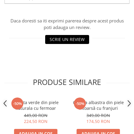
Daca doresti sa iti exprimi parerea despre acest produs
poti adauga un review.
SCRIE UN REVIEW
PRODUSE SIMILARE
Geanta verde din piele
Geanta albastra din piele
-50%
-50%
naturala cu fermoar
întoarsă cu franjuri
449,00 RON
349,00 RON
224,50 RON
174,50 RON
ADAUGA IN COS
ADAUGA IN COS