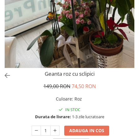
Salopete
Tricouri si topuri
Rochii de eveniment
Geanta roz cu sclipici
149,00 RON
74,50 RON
Culoare
:
Roz
IN STOC
Durata de livrare:
1-3 zile lucratoare
ADAUGA IN COS