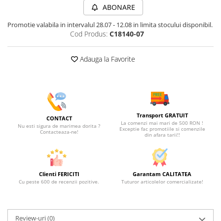
ABONARE
Promotie valabila in intervalul 28.07 - 12.08 in limita stocului disponibil.
Cod Produs:
C18140-07
Adauga la Favorite
Transport GRATUIT
CONTACT
La comenzi mai mari de 500 RON !
Nu esti sigura de marimea dorita ?
Exceptie fac promotiile si comenzile
Contacteaza-ne!
din afara tarii!!
Clienti FERICITI
Garantam CALITATEA
Cu peste 600 de recenzii pozitive.
Tuturor articolelor comercializate!
Review-uri
(0)