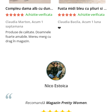
Compleu dama alb cu dungi laterale in nuante de verde si negru
Fusta midi bleu cu pliuri si buzunare
Achizitie verificata
Achizitie verificata
Claudia Marton,
Acum 1
Claudia Bacila,
Acum 1 luna
Z
saptamana
❤️
5
Produse de calitate. Doamnele
foarte amabile. Mereu merg cu
drag în magazin.
Nico Estoica
Recomandă
Magazin Pretty Women
.