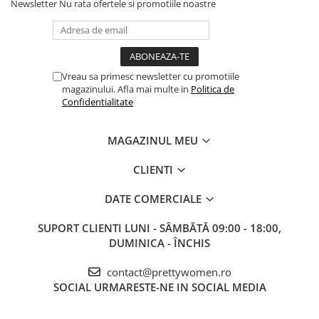
Salopete
Newsletter
Nu rata ofertele si promotiile noastre
Tricouri si topuri
Rochii de eveniment
Vreau sa primesc newsletter cu promotiile
magazinului. Afla mai multe in
Politica de
Confidentialitate
MAGAZINUL MEU
CLIENTI
DATE COMERCIALE
SUPORT CLIENTI
LUNI - SÂMBĂTĂ 09:00 - 18:00,
DUMINICA - ÎNCHIS
contact@prettywomen.ro
SOCIAL
URMARESTE-NE IN SOCIAL MEDIA