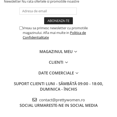
Salopete
Newsletter
Nu rata ofertele si promotiile noastre
Tricouri si topuri
Rochii de eveniment
Vreau sa primesc newsletter cu promotiile
magazinului. Afla mai multe in
Politica de
Confidentialitate
MAGAZINUL MEU
CLIENTI
DATE COMERCIALE
SUPORT CLIENTI
LUNI - SÂMBĂTĂ 09:00 - 18:00,
DUMINICA - ÎNCHIS
contact@prettywomen.ro
SOCIAL
URMARESTE-NE IN SOCIAL MEDIA