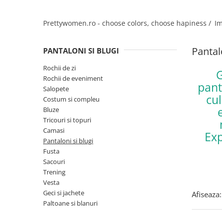
Salopete
Tricouri si topuri
Prettywomen.ro - choose colors, choose hapiness /
Im
Rochii de eveniment
Pantal
PANTALONI SI BLUGI
Rochii de zi
G
Rochii de eveniment
pant
Salopete
cul
Costum si compleu
Bluze
Tricouri si topuri
Camasi
Exp
Pantaloni si blugi
Fusta
Sacouri
Trening
Vesta
Geci si jachete
Afiseaza:
Paltoane si blanuri