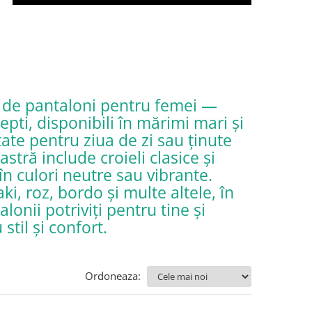
ă de pantaloni pentru femei —
epti, disponibili în mărimi mari și
itate pentru ziua de zi sau ținute
stră include croieli clasice și
în culori neutre sau vibrante.
i, roz, bordo și multe altele, în
onii potriviți pentru tine și
til și confort.
Ordoneaza: