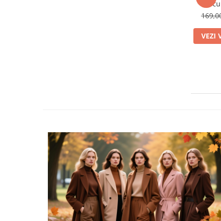
cu
169,
VEZI 