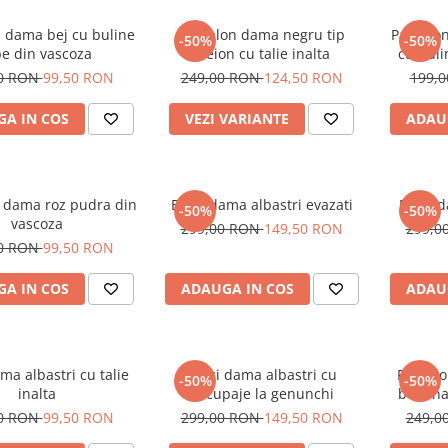
i dama bej cu buline
Pantalon dama negru tip
Pantalo
-50%
-50%
be din vascoza
creion cu talie inalta
cu buli
00 RON
99,50 RON
249,00 RON
124,50 RON
199,
A IN COS
VEZI VARIANTE
ADAU
i dama roz pudra din
Blugi dama albastri evazati
Blugi d
-50%
-50%
vascoza
299,00 RON
149,50 RON
299,0
00 RON
99,50 RON
A IN COS
ADAUGA IN COS
ADAU
ma albastri cu talie
Blugi dama albastri cu
Pantalo
-50%
-50%
inalta
decupaje la genunchi
buzunar
00 RON
99,50 RON
299,00 RON
149,50 RON
249,0