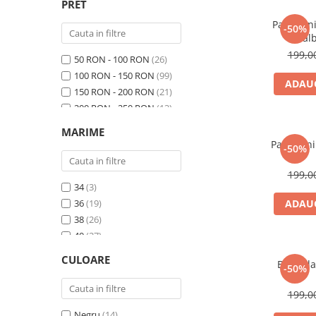
PRET
Pantalon
-50%
al
199,
50 RON - 100 RON
(26)
100 RON - 150 RON
(99)
ADAUG
150 RON - 200 RON
(21)
200 RON - 250 RON
(13)
250 RON - 300 RON
(23)
MARIME
300 RON - 400 RON
(2)
Pantalon
-50%
199,
34
(3)
36
(19)
ADAUG
38
(26)
40
(27)
42
(24)
CULOARE
Blugi da
44
(18)
-50%
46
(15)
199,
48
(13)
Negru
(14)