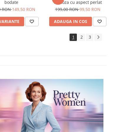
bodate
vascoza cu aspect perlat
0 RON
149,50 RON
199,00 RON
99,50 RON
 VARIANTE
ADAUGA IN COS
1
2
3