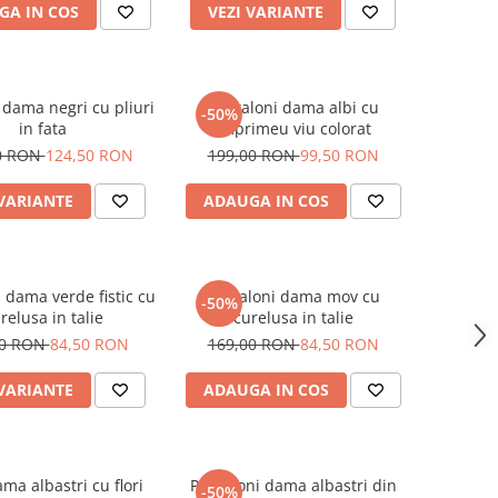
GA IN COS
VEZI VARIANTE
 dama negri cu pliuri
Pantaloni dama albi cu
-50%
in fata
imprimeu viu colorat
0 RON
124,50 RON
199,00 RON
99,50 RON
 VARIANTE
ADAUGA IN COS
 dama verde fistic cu
Pantaloni dama mov cu
-50%
relusa in talie
curelusa in talie
00 RON
84,50 RON
169,00 RON
84,50 RON
 VARIANTE
ADAUGA IN COS
ma albastri cu flori
Pantaloni dama albastri din
-50%