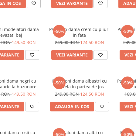
A IN COS
VEZI VARIANTE
ADAU
ni modelatori dama
Pantalon dama crem cu pliuri
Pantalon
-50%
-50%
evazati bej
in fata
0 RON
149,50 RON
249,00 RON
124,50 RON
249,0
VARIANTE
VEZI VARIANTE
VEZI
oni dama negri cu
Pantaloni dama albastri cu
Pantaloni
-50%
-50%
aurie la buzunare
dantela in partea de jos
cu
0 RON
149,50 RON
249,00 RON
124,50 RON
169,
VARIANTE
ADAUGA IN COS
VEZI
oni dama rosii cu
Pantaloni dama albi cu
Blugi da
-50%
-50%