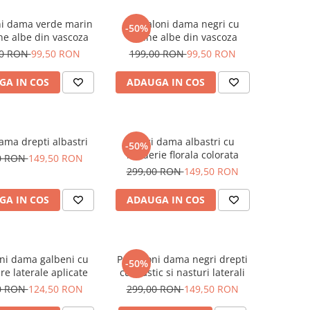
ni dama verde marin
Pantaloni dama negri cu
-50%
ne albe din vascoza
buline albe din vascoza
00 RON
99,50 RON
199,00 RON
99,50 RON
GA IN COS
ADAUGA IN COS
ama drepti albastri
Blugi dama albastri cu
-50%
broderie florala colorata
0 RON
149,50 RON
299,00 RON
149,50 RON
GA IN COS
ADAUGA IN COS
ni dama galbeni cu
Pantaloni dama negri drepti
-50%
e laterale aplicate
cu elastic si nasturi laterali
0 RON
124,50 RON
299,00 RON
149,50 RON