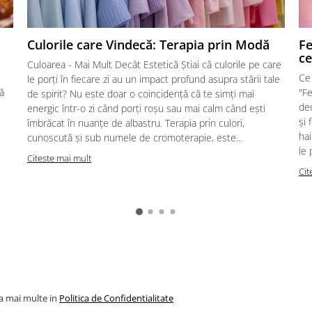
Culorile care Vindecă: Terapia prin Modă
Fe
ce
Culoarea - Mai Mult Decât Estetică Știai că culorile pe care
Ce
le porți în fiecare zi au un impact profund asupra stării tale
ă
"Fe
de spirit? Nu este doar o coincidență că te simți mai
ded
energic într-o zi când porți roșu sau mai calm când ești
și 
îmbrăcat în nuanțe de albastru. Terapia prin culori,
ha
cunoscută și sub numele de cromoterapie, este...
le 
Citeste mai mult
Cit
la mai multe in
Politica de Confidentialitate