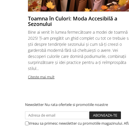
Toamna în Culori: Moda Accesibilă a
Sezonului
Bine ai venit în lumea fermecătoare a modei de toamnă
2025! Ți-am pregătit un ghid complet cu tot ce trebuie s
știi despre tendințele sezonului și cum să-ți creezi o
garderobă modernă fără să cheltuiești o avere. Vei
descoperi culorile care domină podiumurile, combinații
surprinzătoare și idei practice pentru a-ți reîmprospăta
stilul...
Citeste mai mult
Newsletter
Nu rata ofertele si promotiile noastre
Vreau sa primesc newsletter cu promotiile magazinului. Af