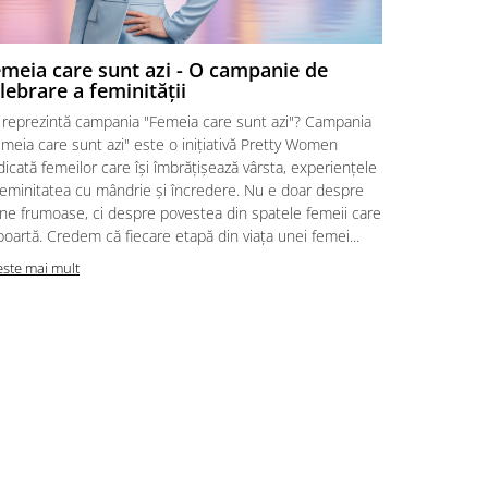
meia care sunt azi - O campanie de
🧳 10 luc
lebrare a feminității
vacanță 
 reprezintă campania "Femeia care sunt azi"? Campania
✨ E ora 23:47
meia care sunt azi" este o inițiativă Pretty Women
goală din faț
icată femeilor care își îmbrățișează vârsta, experiențele
distanță și 
feminitatea cu mândrie și încredere. Nu e doar despre
haotic . Nu m
ine frumoase, ci despre povestea din spatele femeii care
Vrei exact c
poartă. Credem că fiecare etapă din viața unei femei...
personalitate
este mai mult
Citeste mai m