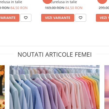
relusa in talie
curelusa in talie
00 RON
84,50 RON
169,00 RON
84,50 RON
299,0
VARIANTE
VEZI VARIANTE
VEZI
NOUTATI ARTICOLE FEMEI