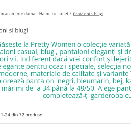
bracaminte dama - Haine cu suflet /
Pantaloni si blugi
oni si blugi
ăsește la Pretty Women o colecție variat
aloni casual, blugi, pantaloni eleganți și dr
ori vii. Indiferent dacă vrei confort și lejer
elegante pentru ocazii speciale, selecția noa
moderne, materiale de calitate și variante 
lorează pantaloni negri, bleumarin, bej, kak
mărimi de la 34 până la 48/50. Alege pantal
completează-ți garderoba cu s
1-
24
din
72
produse