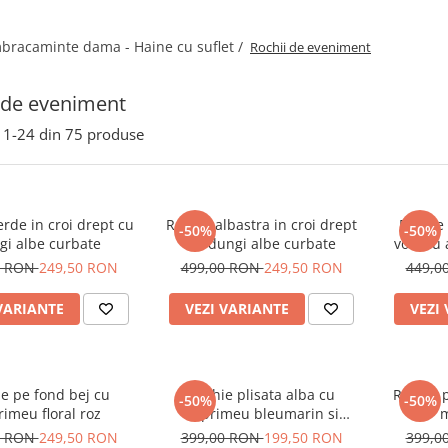
bracaminte dama - Haine cu suflet /
Rochii de eveniment
 de eveniment
1-
24
din
75
produse
rde in croi drept cu
Rochie albastra in croi drept
Rochie 
-50%
-50%
gi albe curbate
cu dungi albe curbate
voal cu 
0 RON
249,50 RON
499,00 RON
249,50 RON
449,0
VARIANTE
VEZI VARIANTE
VEZI
e pe fond bej cu
Rochie plisata alba cu
Rochie 
-50%
-50%
imeu floral roz
imprimeu bleumarin si
m
maneci clopot
0 RON
249,50 RON
399,00 RON
199,50 RON
399,0