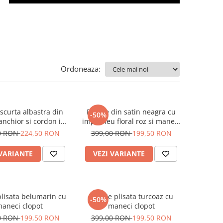
Ordoneaza:
scurta albastra din
Rochie din satin neagra cu
-50%
anchior si cordon in
imprimeu floral roz si maneci
talie
bufante
0 RON
224,50 RON
399,00 RON
199,50 RON
 VARIANTE
VEZI VARIANTE
plisata belumarin cu
Rochie plisata turcoaz cu
-50%
aneci clopot
maneci clopot
0 RON
199,50 RON
399,00 RON
199,50 RON