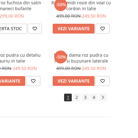
roz fuchsia din satin
Rochie midi rosie din voal cu
-50%
maneci bufante
cordon in talie
299,00 RON
499,00 RON
249,50 RON
ERTA STOC
VEZI VARIANTE
roz pudra cu detaliu
Rochie dama roz pudra cu
-50%
auriu in talie
rever si buzunare laterale
0 RON
249,50 RON
499,00 RON
249,50 RON
 VARIANTE
VEZI VARIANTE
1
2
3
4