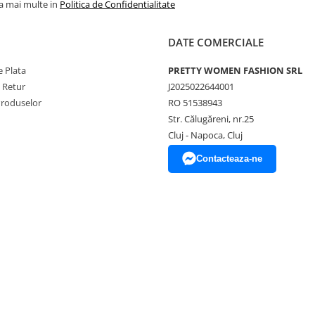
la mai multe in
Politica de Confidentialitate
DATE COMERCIALE
 Plata
PRETTY WOMEN FASHION SRL
e Retur
J2025022644001
Produselor
RO 51538943
Str. Călugăreni, nr.25
Cluj - Napoca, Cluj
Contacteaza-ne