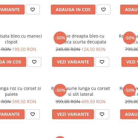
VARIANTE
ADAUGA IN COS
ADAU
isata bleo cu maneci
Rochie dreapta bleo cu
Rochie tu
-50%
-50%
clopot
maneca scurta decupata
cu
0 RON
199,50 RON
249,00 RON
124,50 RON
799,0
A IN COS
VEZI VARIANTE
VEZI
unga roz cu corset si
Rochie aurie lunga cu corset
Rochie v
-50%
-50%
paiete
si slit lateral
cu 
0 RON
399,50 RON
999,00 RON
499,50 RON
299,0
VARIANTE
VEZI VARIANTE
ADAU