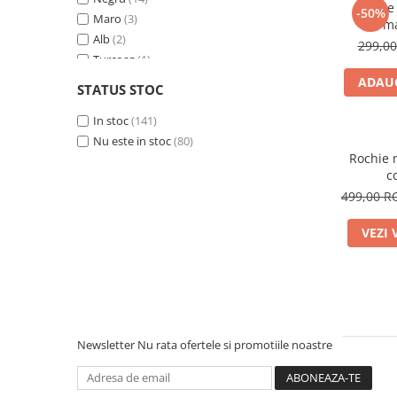
46
(27)
Rochie 
-50%
Maro
(3)
48
(18)
ma
Alb
(2)
50
(1)
299,0
Turcoaz
(1)
Universala
(17)
Verde
(11)
ADAUG
STATUS STOC
Roz
(11)
Bej
In stoc
(6)
(141)
Galben
Nu este in stoc
(1)
(80)
Rochie m
Rosu
(3)
c
Bleumarin
(1)
499,00 
Bordo
(1)
Albastru
(14)
VEZI 
Aramiu
(1)
Fuxia
(2)
Albastra
(1)
Negru-alb
(1)
Newsletter
Nu rata ofertele si promotiile noastre