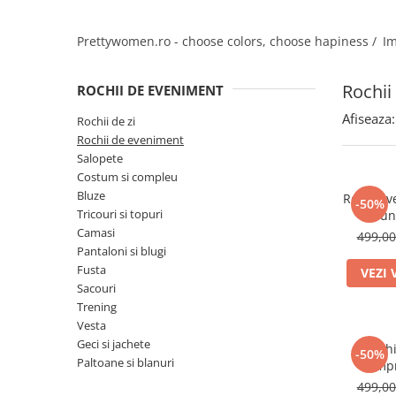
Salopete
Tricouri si topuri
Prettywomen.ro - choose colors, choose hapiness /
Im
Rochii de eveniment
Rochii
ROCHII DE EVENIMENT
Afiseaza:
Rochii de zi
Rochii de eveniment
Salopete
Costum si compleu
Bluze
Rochie ve
-50%
Tricouri si topuri
dun
Camasi
499,0
Pantaloni si blugi
Fusta
VEZI 
Sacouri
Trening
Vesta
Geci si jachete
Rochi
-50%
Paltoane si blanuri
impr
499,0