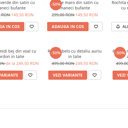
verde din satin cu
Rochie maro din satin cu
Rochita 
-50%
neci bufante
maneci bufante
cu 
0 RON
149,50 RON
299,00 RON
149,50 RON
A IN COS
ADAUGA IN COS
AL
idi bej din voal cu
Rochie belo cu detaliu auriu
Rochie 
-50%
-50%
ordon in talie
in talie
RON
de la 249,50 RON
499,00 RON
249,50 RON
499,0
VARIANTE
VEZI VARIANTE
VEZI