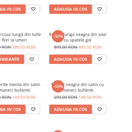
GA IN COS
ADAUGA IN COS
rcoaz lungă din tulle
Rochie lunga neagra din voal
-50%
 flori la umeri
cu spatele gol
0 RON
399,50 RON
899,00 RON
449,50 RON
 VARIANTE
ADAUGA IN COS
erde menta din satin
Rochie neagra din satin cu
-50%
maneci bufante
maneci bufante
0 RON
149,50 RON
299,00 RON
149,50 RON
GA IN COS
ADAUGA IN COS