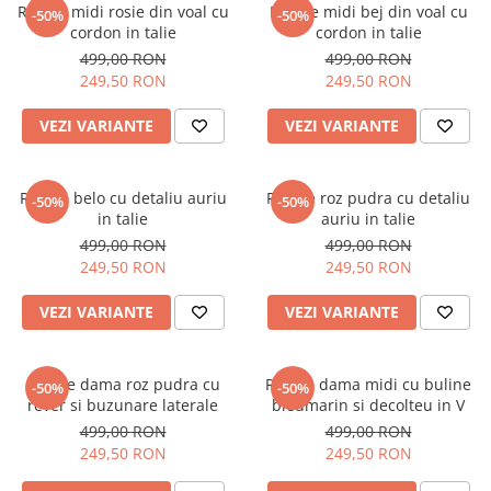
Rochie midi rosie din voal cu
Rochie midi bej din voal cu
-50%
-50%
cordon in talie
cordon in talie
499,00 RON
499,00 RON
249,50 RON
249,50 RON
VEZI VARIANTE
VEZI VARIANTE
Rochie belo cu detaliu auriu
Rochie roz pudra cu detaliu
-50%
-50%
in talie
auriu in talie
499,00 RON
499,00 RON
249,50 RON
249,50 RON
VEZI VARIANTE
VEZI VARIANTE
Rochie dama roz pudra cu
Rochie dama midi cu buline
-50%
-50%
rever si buzunare laterale
bleumarin si decolteu in V
499,00 RON
499,00 RON
249,50 RON
249,50 RON