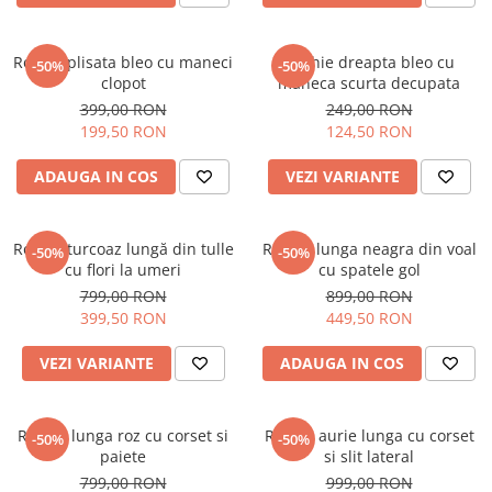
Rochie plisata bleo cu maneci
Rochie dreapta bleo cu
-50%
-50%
clopot
maneca scurta decupata
399,00 RON
249,00 RON
199,50 RON
124,50 RON
ADAUGA IN COS
VEZI VARIANTE
Rochie turcoaz lungă din tulle
Rochie lunga neagra din voal
-50%
-50%
cu flori la umeri
cu spatele gol
799,00 RON
899,00 RON
399,50 RON
449,50 RON
VEZI VARIANTE
ADAUGA IN COS
Rochie lunga roz cu corset si
Rochie aurie lunga cu corset
-50%
-50%
paiete
si slit lateral
799,00 RON
999,00 RON