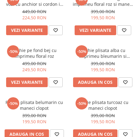
Salopete
voal cu anchior si cordon in
imprimeu floral roz si maneci
Tricouri si topuri
talie
bufante
449,00 RON
399,00 RON
224,50 RON
199,50 RON
Rochii de eveniment
VEZI VARIANTE
VEZI VARIANTE
Rochie pe fond bej cu
Rochie plisata alba cu
-50%
-50%
imprimeu floral roz
imprimeu bleumarin si
maneci clopot
499,00 RON
399,00 RON
249,50 RON
199,50 RON
VEZI VARIANTE
ADAUGA IN COS
Rochie plisata belumarin cu
Rochie plisata turcoaz cu
-50%
-50%
maneci clopot
maneci clopot
399,00 RON
399,00 RON
199,50 RON
199,50 RON
ADAUGA IN COS
ADAUGA IN COS