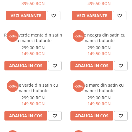
399,50 RON
499,50 RON
VEZI VARIANTE
VEZI VARIANTE
Rochie verde menta din satin
Rochie neagra din satin cu
-50%
-50%
cu maneci bufante
maneci bufante
299,00 RON
299,00 RON
149,50 RON
149,50 RON
ADAUGA IN COS
ADAUGA IN COS
Rochie verde din satin cu
Rochie maro din satin cu
-50%
-50%
maneci bufante
maneci bufante
299,00 RON
299,00 RON
149,50 RON
149,50 RON
ADAUGA IN COS
ADAUGA IN COS