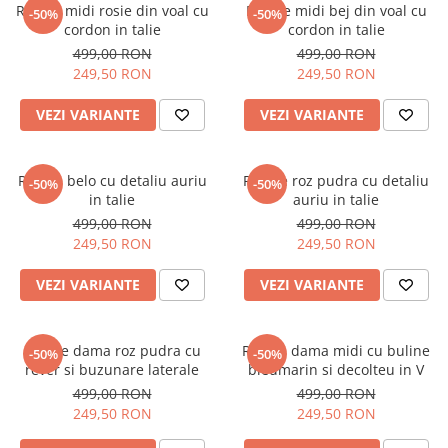
Rochie midi rosie din voal cu
Rochie midi bej din voal cu
-50%
-50%
cordon in talie
cordon in talie
499,00 RON
499,00 RON
249,50 RON
249,50 RON
VEZI VARIANTE
VEZI VARIANTE
Rochie belo cu detaliu auriu
Rochie roz pudra cu detaliu
-50%
-50%
in talie
auriu in talie
499,00 RON
499,00 RON
249,50 RON
249,50 RON
VEZI VARIANTE
VEZI VARIANTE
Rochie dama roz pudra cu
Rochie dama midi cu buline
-50%
-50%
rever si buzunare laterale
bleumarin si decolteu in V
499,00 RON
499,00 RON
249,50 RON
249,50 RON