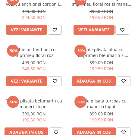
Salopete
voal cu anchior si cordon in
imprimeu floral roz si maneci
Tricouri si topuri
talie
bufante
449,00 RON
399,00 RON
224,50 RON
199,50 RON
Rochii de eveniment
VEZI VARIANTE
VEZI VARIANTE
Rochie pe fond bej cu
Rochie plisata alba cu
-50%
-50%
imprimeu floral roz
imprimeu bleumarin si
maneci clopot
499,00 RON
399,00 RON
249,50 RON
199,50 RON
VEZI VARIANTE
ADAUGA IN COS
Rochie plisata belumarin cu
Rochie plisata turcoaz cu
-50%
-50%
maneci clopot
maneci clopot
399,00 RON
399,00 RON
199,50 RON
199,50 RON
ADAUGA IN COS
ADAUGA IN COS