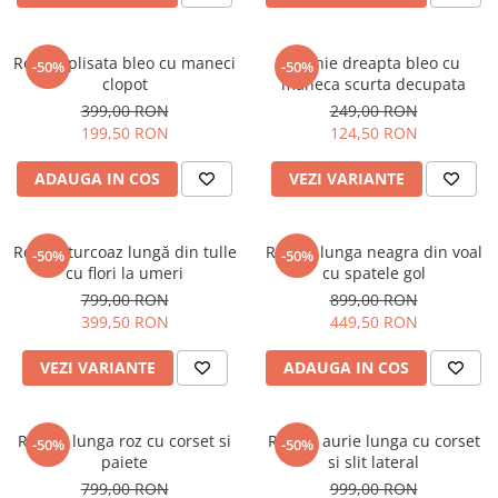
Rochie plisata bleo cu maneci
Rochie dreapta bleo cu
-50%
-50%
clopot
maneca scurta decupata
399,00 RON
249,00 RON
199,50 RON
124,50 RON
ADAUGA IN COS
VEZI VARIANTE
Rochie turcoaz lungă din tulle
Rochie lunga neagra din voal
-50%
-50%
cu flori la umeri
cu spatele gol
799,00 RON
899,00 RON
399,50 RON
449,50 RON
VEZI VARIANTE
ADAUGA IN COS
Rochie lunga roz cu corset si
Rochie aurie lunga cu corset
-50%
-50%
paiete
si slit lateral
799,00 RON
999,00 RON