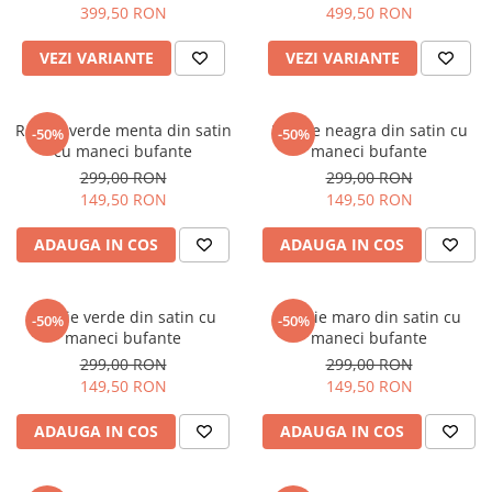
399,50 RON
499,50 RON
VEZI VARIANTE
VEZI VARIANTE
Rochie verde menta din satin
Rochie neagra din satin cu
-50%
-50%
cu maneci bufante
maneci bufante
299,00 RON
299,00 RON
149,50 RON
149,50 RON
ADAUGA IN COS
ADAUGA IN COS
Rochie verde din satin cu
Rochie maro din satin cu
-50%
-50%
maneci bufante
maneci bufante
299,00 RON
299,00 RON
149,50 RON
149,50 RON
ADAUGA IN COS
ADAUGA IN COS