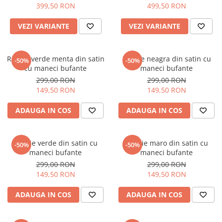
399,50 RON
499,50 RON
VEZI VARIANTE
VEZI VARIANTE
Rochie verde menta din satin
Rochie neagra din satin cu
-50%
-50%
cu maneci bufante
maneci bufante
299,00 RON
299,00 RON
149,50 RON
149,50 RON
ADAUGA IN COS
ADAUGA IN COS
Rochie verde din satin cu
Rochie maro din satin cu
-50%
-50%
maneci bufante
maneci bufante
299,00 RON
299,00 RON
149,50 RON
149,50 RON
ADAUGA IN COS
ADAUGA IN COS