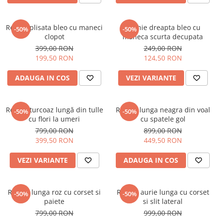
Rochie plisata bleo cu maneci
Rochie dreapta bleo cu
-50%
-50%
clopot
maneca scurta decupata
399,00 RON
249,00 RON
199,50 RON
124,50 RON
ADAUGA IN COS
VEZI VARIANTE
Rochie turcoaz lungă din tulle
Rochie lunga neagra din voal
-50%
-50%
cu flori la umeri
cu spatele gol
799,00 RON
899,00 RON
399,50 RON
449,50 RON
VEZI VARIANTE
ADAUGA IN COS
Rochie lunga roz cu corset si
Rochie aurie lunga cu corset
-50%
-50%
paiete
si slit lateral
799,00 RON
999,00 RON