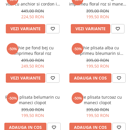
Salopete
voal cu anchior si cordon in
imprimeu floral roz si maneci
Tricouri si topuri
talie
bufante
449,00 RON
399,00 RON
224,50 RON
199,50 RON
Rochii de eveniment
VEZI VARIANTE
VEZI VARIANTE
Rochie pe fond bej cu
Rochie plisata alba cu
-50%
-50%
imprimeu floral roz
imprimeu bleumarin si
maneci clopot
499,00 RON
399,00 RON
249,50 RON
199,50 RON
VEZI VARIANTE
ADAUGA IN COS
Rochie plisata belumarin cu
Rochie plisata turcoaz cu
-50%
-50%
maneci clopot
maneci clopot
399,00 RON
399,00 RON
199,50 RON
199,50 RON
ADAUGA IN COS
ADAUGA IN COS