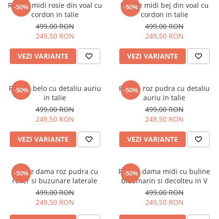
Rochie midi rosie din voal cu
Rochie midi bej din voal cu
-50%
-50%
cordon in talie
cordon in talie
499,00 RON
499,00 RON
249,50 RON
249,50 RON
VEZI VARIANTE
VEZI VARIANTE
Rochie belo cu detaliu auriu
Rochie roz pudra cu detaliu
-50%
-50%
in talie
auriu in talie
499,00 RON
499,00 RON
249,50 RON
249,50 RON
VEZI VARIANTE
VEZI VARIANTE
Rochie dama roz pudra cu
Rochie dama midi cu buline
-50%
-50%
rever si buzunare laterale
bleumarin si decolteu in V
499,00 RON
499,00 RON
249,50 RON
249,50 RON