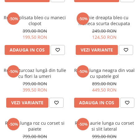
Rochie plisata bleo cu maneci
Rochie dreapta bleo cu
-50%
-50%
clopot
maneca scurta decupata
399,00 RON
249,00 RON
199,50 RON
124,50 RON
ADAUGA IN COS
VEZI VARIANTE
Rochie turcoaz lungă din tulle
Rochie lunga neagra din voal
-50%
-50%
cu flori la umeri
cu spatele gol
799,00 RON
899,00 RON
399,50 RON
449,50 RON
VEZI VARIANTE
ADAUGA IN COS
Rochie lunga roz cu corset si
Rochie aurie lunga cu corset
-50%
-50%
paiete
si slit lateral
799,00 RON
999,00 RON