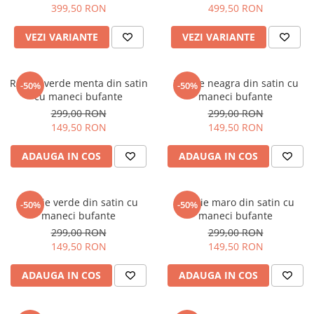
399,50 RON
499,50 RON
VEZI VARIANTE
VEZI VARIANTE
Rochie verde menta din satin
Rochie neagra din satin cu
-50%
-50%
cu maneci bufante
maneci bufante
299,00 RON
299,00 RON
149,50 RON
149,50 RON
ADAUGA IN COS
ADAUGA IN COS
Rochie verde din satin cu
Rochie maro din satin cu
-50%
-50%
maneci bufante
maneci bufante
299,00 RON
299,00 RON
149,50 RON
149,50 RON
ADAUGA IN COS
ADAUGA IN COS