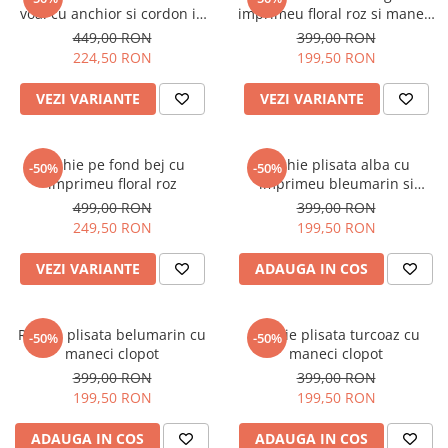
Salopete
voal cu anchior si cordon in
imprimeu floral roz si maneci
Tricouri si topuri
talie
bufante
449,00 RON
399,00 RON
224,50 RON
199,50 RON
Rochii de eveniment
VEZI VARIANTE
VEZI VARIANTE
Rochie pe fond bej cu
Rochie plisata alba cu
-50%
-50%
imprimeu floral roz
imprimeu bleumarin si
maneci clopot
499,00 RON
399,00 RON
249,50 RON
199,50 RON
VEZI VARIANTE
ADAUGA IN COS
Rochie plisata belumarin cu
Rochie plisata turcoaz cu
-50%
-50%
maneci clopot
maneci clopot
399,00 RON
399,00 RON
199,50 RON
199,50 RON
ADAUGA IN COS
ADAUGA IN COS