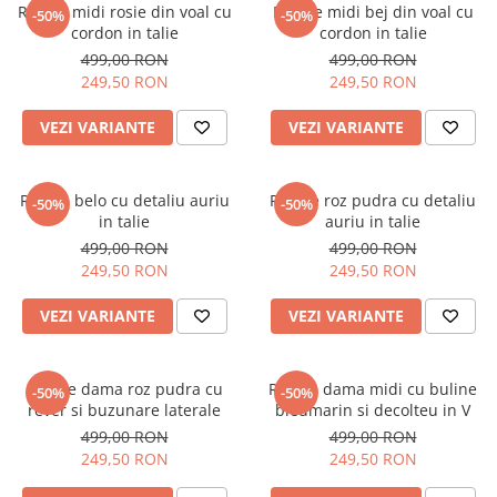
Rochie midi rosie din voal cu
Rochie midi bej din voal cu
-50%
-50%
cordon in talie
cordon in talie
499,00 RON
499,00 RON
249,50 RON
249,50 RON
VEZI VARIANTE
VEZI VARIANTE
Rochie belo cu detaliu auriu
Rochie roz pudra cu detaliu
-50%
-50%
in talie
auriu in talie
499,00 RON
499,00 RON
249,50 RON
249,50 RON
VEZI VARIANTE
VEZI VARIANTE
Rochie dama roz pudra cu
Rochie dama midi cu buline
-50%
-50%
rever si buzunare laterale
bleumarin si decolteu in V
499,00 RON
499,00 RON
249,50 RON
249,50 RON