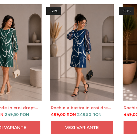
-50%
-50%
rde in croi drept
Rochie albastra in croi drept
Rochie
albe curbate
cu dungi albe curbate
voal c
ON
249,50 RON
499,00 RON
249,50 RON
449,0
talie
ZI VARIANTE
VEZI VARIANTE