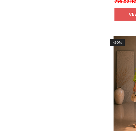
799,00 R
VE
-50%