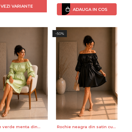
VEZI VARIANTE
ADAUGA IN COS
-50%
e verde menta din
Rochie neagra din satin cu
 cu maneci bufante
maneci bufante