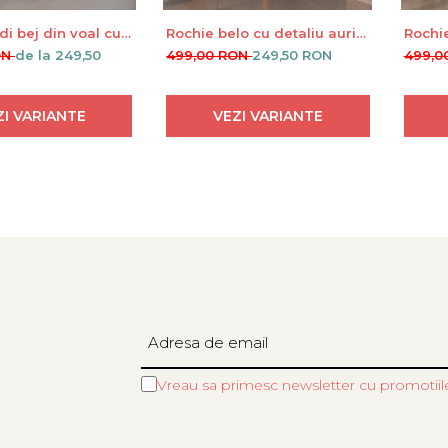
di bej din voal cu
Rochie belo cu detaliu auriu
Rochie
talie
in talie
auriu i
ON
de la 249,50
499,00 RON
249,50 RON
499,0
ZI VARIANTE
VEZI VARIANTE
Vreau sa primesc newsletter cu promotiil