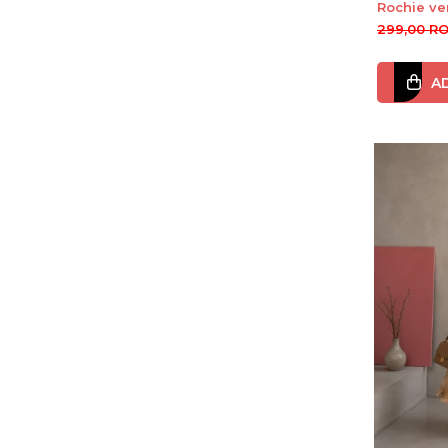
Rochie ve
maneci b
299,00 R
A