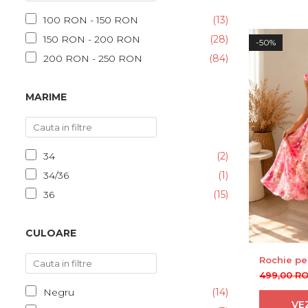
100 RON - 150 RON
(13)
150 RON - 200 RON
(28)
-50%
200 RON - 250 RON
(84)
250 RON - 300 RON
(5)
MARIME
300 RON - 400 RON
(21)
400 RON - 500 RON
(55)
500 RON - 750 RON
(8)
750 RON - 1000 RON
(7)
34
(2)
34/36
(1)
36
(15)
38
(32)
CULOARE
38/40
(2)
40
(42)
Rochie pe
imprimeu 
42
(36)
499,00 R
44
(27)
Negru
(14)
VE