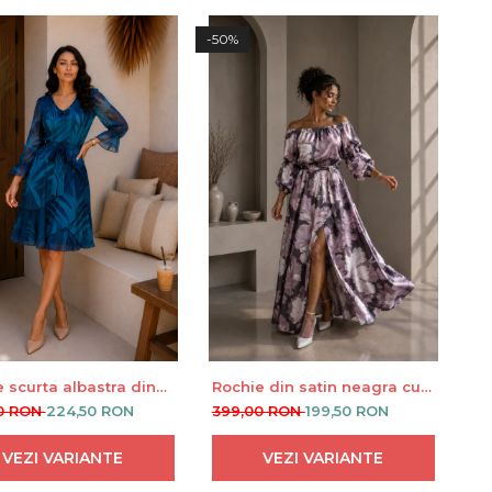
-50%
 scurta albastra din
Rochie din satin neagra cu
u anchior si cordon in
imprimeu floral roz si
0 RON
224,50 RON
399,00 RON
199,50 RON
maneci bufante
VEZI VARIANTE
VEZI VARIANTE