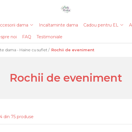
ccesorii dama
Incaltaminte dama
Cadou pentru EL
A
spre noi
FAQ
Testimoniale
e dama - Haine cu suflet /
Rochii de eveniment
Rochii de eveniment
4
din
75
produse