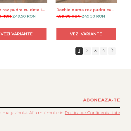
 roz pudra cu detaliu
Rochie dama roz pudra cu
n talie
rever si buzunare laterale
0 RON
249,50 RON
499,00 RON
249,50 RON
VEZI VARIANTE
VEZI VARIANTE
1
2
3
4
e magazinului. Afla mai multe in
Politica de Confidentialitate