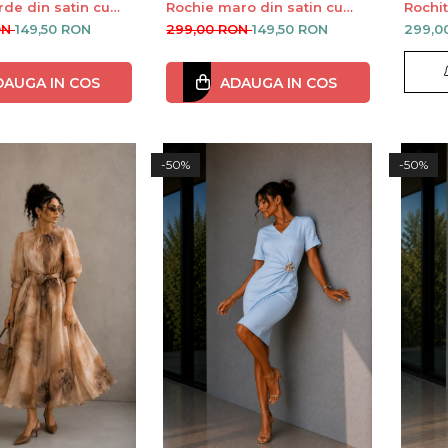
rde din satin cu
Rochie maro din satin cu
Rochit
ufante
maneci bufante
cu ma
ON
149,50 RON
299,00 RON
149,50 RON
299,0
DAUGA IN COS
ADAUGA IN COS
-50%
-50%