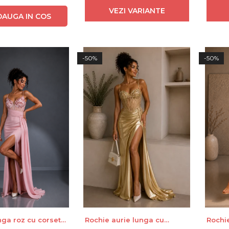
VEZI VARIANTE
DAUGA IN COS
-50%
-50%
nga roz cu corset
Rochie aurie lunga cu
Rochi
corset si slit lateral
satin