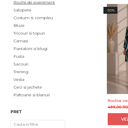
Salopete
Rochii de eveniment
Tricouri si topuri
Salopete
-50%
Costum si compleu
Rochii de eveniment
Bluze
Tricouri si topuri
Camasi
Pantaloni si blugi
Fusta
Sacouri
Trening
Vesta
Geci si jachete
Paltoane si blanuri
Rochie ve
cu dungi 
499,00 R
PRET
VE