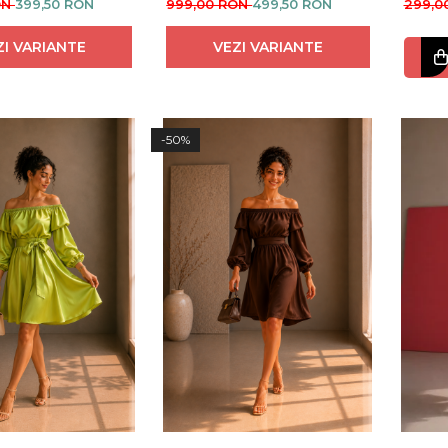
ON
399,50 RON
999,00 RON
499,50 RON
299,0
ZI VARIANTE
VEZI VARIANTE
-50%