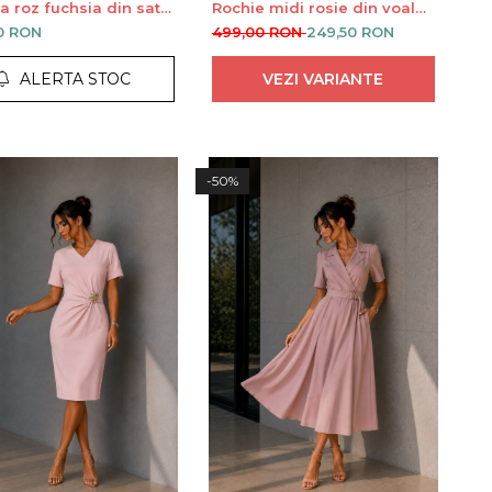
a roz fuchsia din satin
Rochie midi rosie din voal
neci bufante
cu cordon in talie
0 RON
499,00 RON
249,50 RON
ALERTA STOC
VEZI VARIANTE
-50%