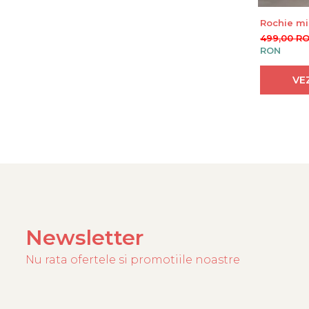
Rochie mi
cordon in 
499,00 R
RON
VE
Newsletter
Nu rata ofertele si promotiile noastre