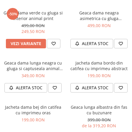
Geaca dama verde cu gluga si
Geaca dama neagra
-50%
interior animal print
asimetrica cu gluga
detasabila
499,00 RON
499,00 RON
249,50 RON
VEZI VARIANTE
ALERTA STOC
Geaca dama lunga neagra cu
Jacheta dama bordo din
gluga si captuseala animal
catifea cu imprimeu abstract
print
349,00 RON
199,00 RON
ALERTA STOC
ALERTA STOC
Jacheta dama bej din catifea
Geaca lunga albastra din fas
cu imprimeu oras
cu buzunare
199,00 RON
399,00 RON
de la 319,20 RON