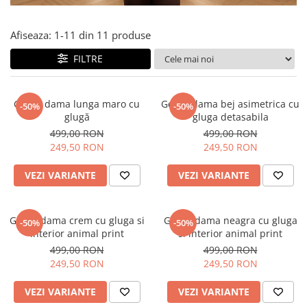
Salopete
Tricouri si topuri
Afiseaza:
1-
11
din
11
produse
Rochii de eveniment
FILTRE
Geaca dama lunga maro cu
Geaca dama bej asimetrica cu
-50%
-50%
glugă
gluga detasabila
499,00 RON
499,00 RON
249,50 RON
249,50 RON
VEZI VARIANTE
VEZI VARIANTE
Geaca dama crem cu gluga si
Geaca dama neagra cu gluga
-50%
-50%
interior animal print
si interior animal print
499,00 RON
499,00 RON
249,50 RON
249,50 RON
VEZI VARIANTE
VEZI VARIANTE