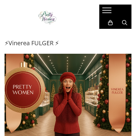
Imbracaminte dama
Accesorii dama
Cadou pentru EL
Costum si compleu
Manusi
Costume barbati
⚡Vinerea FULGER ⚡
Geci si jachete
Esarfe
Camasi barbati
Paltoane si blanuri
Caciula
Bluze barbati
Pantaloni si blugi
Brose
Sacouri barbati
Rochii de zi
Coliere
Pantaloni si blugi
Sacouri
Genti
Compleu sport
Vesta
Ciorapi
Geci si jachete
Bluze
Cape din blana
Vesta
Camasi
Curele
Papioane si cravate
Fusta
Umbrele
Bretele si curele
Trening