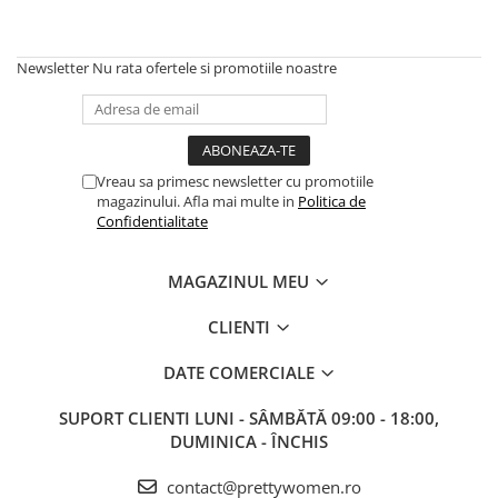
Salopete
Tricouri si topuri
Newsletter
Nu rata ofertele si promotiile noastre
Rochii de eveniment
Vreau sa primesc newsletter cu promotiile
magazinului. Afla mai multe in
Politica de
Confidentialitate
MAGAZINUL MEU
CLIENTI
DATE COMERCIALE
SUPORT CLIENTI
LUNI - SÂMBĂTĂ 09:00 - 18:00,
DUMINICA - ÎNCHIS
contact@prettywomen.ro