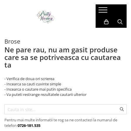
Imbracaminte dama
Accesorii dama
Cadou pentru EL
Costum si compleu
Manusi
Costume barbati
Brose
Geci si jachete
Esarfe
Camasi barbati
Ne pare rau, nu am gasit produse
Paltoane si blanuri
Caciula
Bluze barbati
care sa se potriveasca cu cautarea
Pantaloni si blugi
Brose
Sacouri barbati
ta
Rochii de zi
Coliere
Pantaloni si blugi
Sacouri
Genti
Compleu sport
- Verifica de doua ori scrierea
- Incearca sa cauti cuvinte simple
Vesta
Ciorapi
Geci si jachete
- Incearca o cautare mai putin specifica
- Va puteti restrange rezultatele cautarii ulterior
Bluze
Cape din blana
Vesta
Camasi
Curele
Papioane si cravate
Fusta
Umbrele
Bretele si curele
Pentru mai multe informatii te rog sa ne contactezi la numarul de
Trening
telefon
0726-181.535