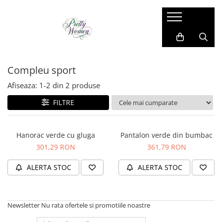
Imbracaminte dama
Accesorii dama
Cadou pentru EL
Costum si compleu
Manusi
Costume barbati
Compleu sport
Geci si jachete
Esarfe
Camasi barbati
Paltoane si blanuri
Caciula
Bluze barbati
Afiseaza:
1-
2
din
2
produse
Pantaloni si blugi
Brose
Sacouri barbati
FILTRE
Rochii de zi
Coliere
Pantaloni si blugi
Sacouri
Genti
Compleu sport
Hanorac verde cu gluga
Pantalon verde din bumbac
Vesta
Ciorapi
Geci si jachete
301,29 RON
361,79 RON
Bluze
Cape din blana
Vesta
ALERTA STOC
ALERTA STOC
Camasi
Curele
Papioane si cravate
Fusta
Umbrele
Bretele si curele
Newsletter
Nu rata ofertele si promotiile noastre
Trening