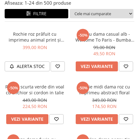
Salopete
Afiseaza:
1-
24
din
500
produse
Tricouri si topuri
FILTRE
Rochii de eveniment
Rochie roz prăfuit cu
Tricou dama casual alb -
-50%
imprimeu animal print și
Welcome To Paris - Bumbac
curea
Organic
399,00 RON
99,00 RON
49,50 RON
ALERTA STOC
VEZI VARIANTE
Rochie scurta verde din voal
Rochie midi dama roz cu
-50%
-50%
cu anchior si cordon in talie
imprimeu abstract floral
449,00 RON
349,00 RON
224,50 RON
174,50 RON
VEZI VARIANTE
VEZI VARIANTE