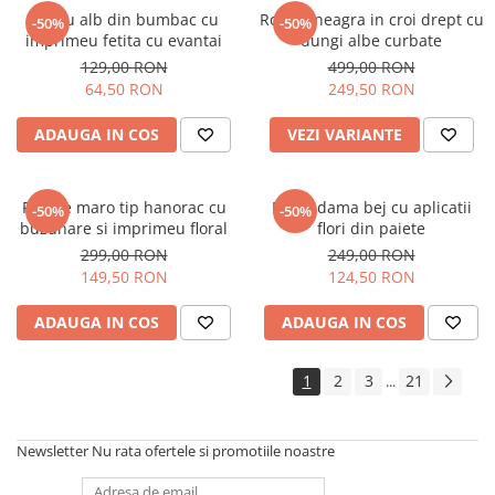
Tricou alb din bumbac cu
Rochie neagra in croi drept cu
-50%
-50%
imprimeu fetita cu evantai
dungi albe curbate
129,00 RON
499,00 RON
64,50 RON
249,50 RON
ADAUGA IN COS
VEZI VARIANTE
Rochie maro tip hanorac cu
Bluza dama bej cu aplicatii
-50%
-50%
buzunare si imprimeu floral
flori din paiete
299,00 RON
249,00 RON
149,50 RON
124,50 RON
ADAUGA IN COS
ADAUGA IN COS
1
2
3
21
...
Newsletter
Nu rata ofertele si promotiile noastre