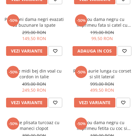
Pantaloni dama negri evazati
Tricou dama negru cu
-50%
-50%
cu buzunare la spate
imprimeu fata si catel cu
ochelari
299,00 RON
199,00 RON
149,50 RON
99,50 RON
VEZI VARIANTE
ADAUGA IN COS
Rochie midi bej din voal cu
Rochie aurie lunga cu corset
-50%
-50%
cordon in talie
si slit lateral
499,00 RON
999,00 RON
249,50 RON
499,50 RON
VEZI VARIANTE
VEZI VARIANTE
Rochie plisata turcoaz cu
Tricou dama negru cu
-50%
-50%
maneci clopot
imprimeu fetita cu coc si
ochelari albastrii
399,00 RON
199,00 RON