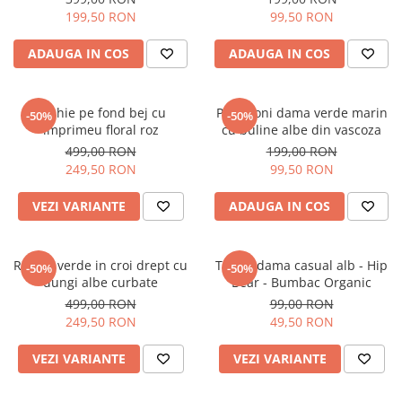
199,50 RON
99,50 RON
ADAUGA IN COS
ADAUGA IN COS
Rochie pe fond bej cu
Pantaloni dama verde marin
-50%
-50%
imprimeu floral roz
cu buline albe din vascoza
499,00 RON
199,00 RON
249,50 RON
99,50 RON
VEZI VARIANTE
ADAUGA IN COS
Rochie verde in croi drept cu
Tricou dama casual alb - Hip
-50%
-50%
dungi albe curbate
Bear - Bumbac Organic
499,00 RON
99,00 RON
249,50 RON
49,50 RON
VEZI VARIANTE
VEZI VARIANTE