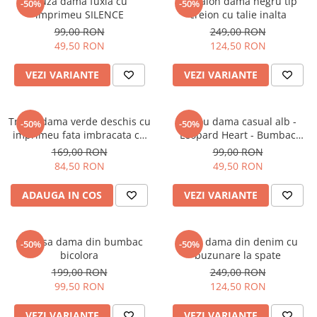
Bluza dama fuxia cu
Pantalon dama negru tip
-50%
-50%
imprimeu SILENCE
creion cu talie inalta
99,00 RON
249,00 RON
49,50 RON
124,50 RON
VEZI VARIANTE
VEZI VARIANTE
Tricou dama verde deschis cu
Tricou dama casual alb -
-50%
-50%
imprimeu fata imbracata cu
Leopard Heart - Bumbac
alb si inghetata in mana
Organic
169,00 RON
99,00 RON
84,50 RON
49,50 RON
ADAUGA IN COS
VEZI VARIANTE
Camasa dama din bumbac
Blugi dama din denim cu
-50%
-50%
bicolora
buzunare la spate
199,00 RON
249,00 RON
99,50 RON
124,50 RON
VEZI VARIANTE
VEZI VARIANTE