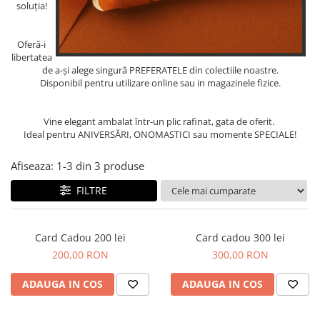
Salopete
soluția!
Tricouri si topuri
Rochii de eveniment
Oferă-i
libertatea
de a-și alege singură PREFERATELE din colectiile noastre.
Disponibil pentru utilizare online sau in magazinele fizice.
Vine elegant ambalat într-un plic rafinat, gata de oferit.
Ideal pentru ANIVERSĂRI, ONOMASTICI sau momente SPECIALE!
Afiseaza:
1-
3
din
3
produse
FILTRE
Card Cadou 200 lei
Card cadou 300 lei
200,00 RON
300,00 RON
ADAUGA IN COS
ADAUGA IN COS