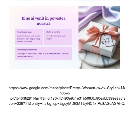
https://www.google.com/maps/place/Pretty+Women+%26+Stylish+
h86-k-
no!7i540!8i281!4m7!3m6!1s0x47490e9c1e31b509:0x90eabb398e8a5f83
coh=235711&entry=tts&g_ep=EgoyMDI0MTEyNC4xIPu8ASoASAFQ