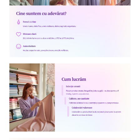
Salopete
Tricouri si topuri
Rochii de eveniment