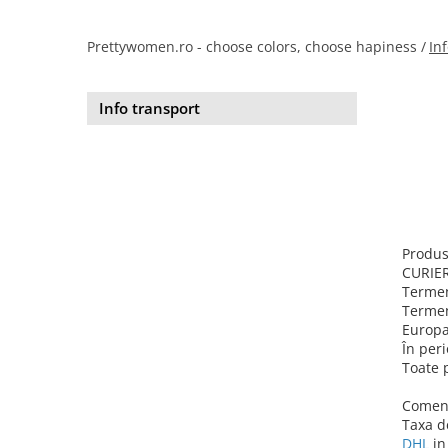
Salopete
Tricouri si topuri
Prettywomen.ro - choose colors, choose hapiness /
In
Rochii de eveniment
Info transport
Produs
CURIER
Termen
Termen
Europ
În per
Toate p
Comenz
Taxa d
DHL
in