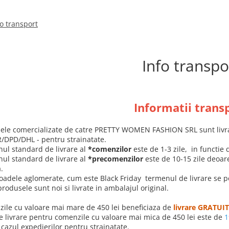
fo transport
Info transpo
Informatii trans
ele comercializate de catre PRETTY WOMEN FASHION SRL sunt livrate
/DPD/DHL - pentru strainatate.
ul standard de livrare al
*comenzilor
este de 1-3 zile, in functie 
ul standard de livrare al
*precomenzilor
este de 10-15 zile deoare
a.
ioadele aglomerate, cum este Black Friday termenul de livrare se po
rodusele sunt noi si livrate in ambalajul original.
ile cu valoare mai mare de 450 lei beneficiaza de
livrare GRATUI
e livrare pentru comenzile cu valoare mai mica de 450 lei este de
1
 cazul expedierilor pentru strainatate.