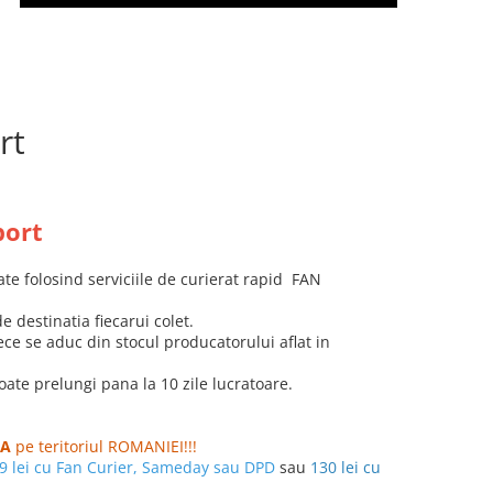
rt
port
 folosind serviciile de curierat rapid FAN
de destinatia fiecarui colet.
ce se aduc din stocul producatorului aflat in
ate prelungi pana la 10 zile lucratoare.
TA
pe teritoriul ROMANIEI!!!
9 lei cu Fan Curier, Sameday sau DPD
sau
130 lei cu