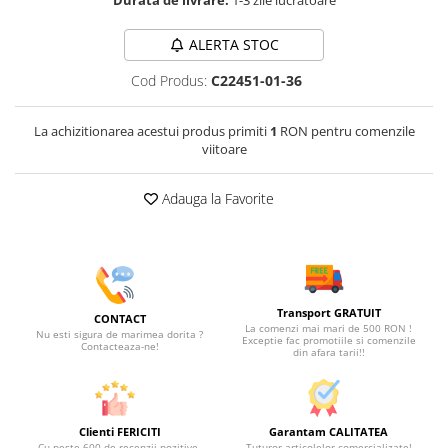
Durata de livrare:
1-3 zile lucratoare
ALERTA STOC
Cod Produs:
C22451-01-36
La achizitionarea acestui produs primiti
1
RON pentru comenzile
viitoare
Adauga la Favorite
Transport GRATUIT
CONTACT
La comenzi mai mari de 500 RON !
Nu esti sigura de marimea dorita ?
Exceptie fac promotiile si comenzile
Contacteaza-ne!
din afara tarii!!
Clienti FERICITI
Garantam CALITATEA
Cu peste 600 de recenzii pozitive.
Tuturor articolelor comercializate!