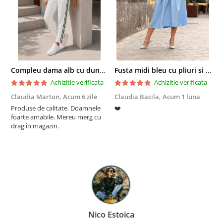
Compleu dama alb cu dungi laterale in nuante de verde si negru
Fusta midi bleu cu pliuri si buzunare
Achizitie verificata
Achizitie verificata
Claudia Marton,
Acum 6 zile
Claudia Bacila,
Acum 1 luna
Z
Produse de calitate. Doamnele
❤️
5
foarte amabile. Mereu merg cu
drag în magazin.
Nico Estoica