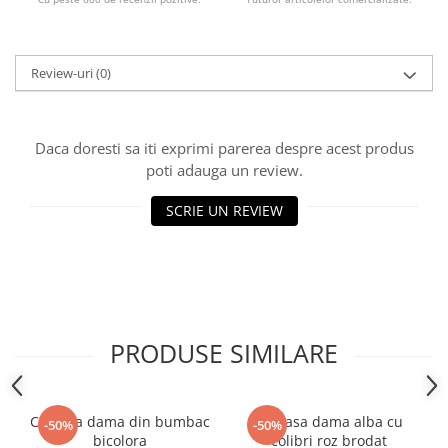
Review-uri
(0)
Daca doresti sa iti exprimi parerea despre acest produs
poti adauga un review.
SCRIE UN REVIEW
PRODUSE SIMILARE
Camasa dama din bumbac
Camasa dama alba cu
-50%
-50%
bicolora
colibri roz brodat