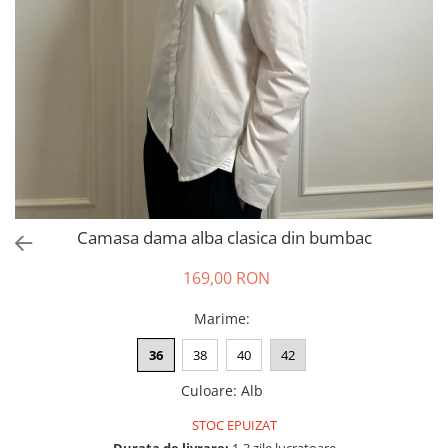
Salopete
Tricouri si topuri
Rochii de eveniment
Camasa dama alba clasica din bumbac
169,00 RON
Marime
:
36
38
40
42
Culoare
:
Alb
STOC EPUIZAT