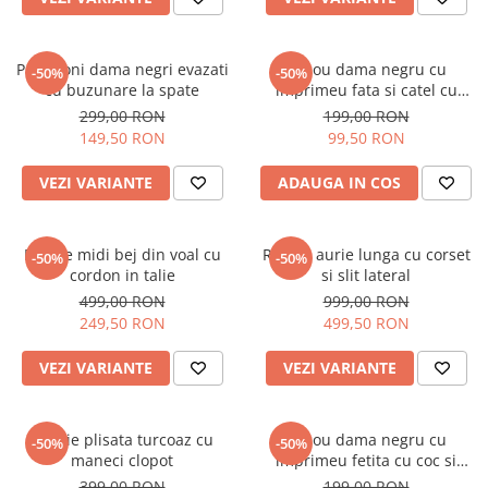
Pantaloni dama negri evazati
Tricou dama negru cu
-50%
-50%
cu buzunare la spate
imprimeu fata si catel cu
ochelari
299,00 RON
199,00 RON
149,50 RON
99,50 RON
VEZI VARIANTE
ADAUGA IN COS
Rochie midi bej din voal cu
Rochie aurie lunga cu corset
-50%
-50%
cordon in talie
si slit lateral
499,00 RON
999,00 RON
249,50 RON
499,50 RON
VEZI VARIANTE
VEZI VARIANTE
Rochie plisata turcoaz cu
Tricou dama negru cu
-50%
-50%
maneci clopot
imprimeu fetita cu coc si
ochelari albastrii
399,00 RON
199,00 RON