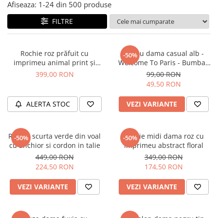
Salopete
Afiseaza:
1-
24
din
500
produse
Tricouri si topuri
FILTRE
Rochii de eveniment
Rochie roz prăfuit cu
Tricou dama casual alb -
-50%
imprimeu animal print și
Welcome To Paris - Bumbac
curea
Organic
399,00 RON
99,00 RON
49,50 RON
ALERTA STOC
VEZI VARIANTE
Rochie scurta verde din voal
Rochie midi dama roz cu
-50%
-50%
cu anchior si cordon in talie
imprimeu abstract floral
449,00 RON
349,00 RON
224,50 RON
174,50 RON
VEZI VARIANTE
VEZI VARIANTE