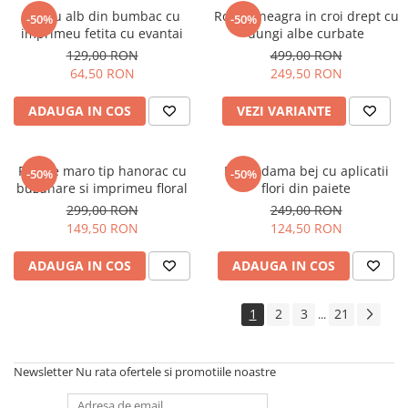
Tricou alb din bumbac cu
Rochie neagra in croi drept cu
-50%
-50%
imprimeu fetita cu evantai
dungi albe curbate
129,00 RON
499,00 RON
64,50 RON
249,50 RON
ADAUGA IN COS
VEZI VARIANTE
Rochie maro tip hanorac cu
Bluza dama bej cu aplicatii
-50%
-50%
buzunare si imprimeu floral
flori din paiete
299,00 RON
249,00 RON
149,50 RON
124,50 RON
ADAUGA IN COS
ADAUGA IN COS
1
2
3
21
...
Newsletter
Nu rata ofertele si promotiile noastre