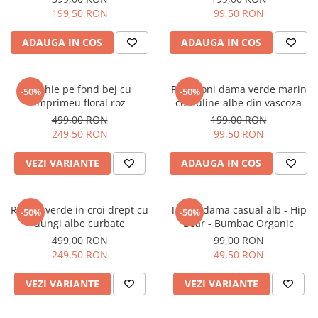
199,50 RON
99,50 RON
ADAUGA IN COS
ADAUGA IN COS
Rochie pe fond bej cu
Pantaloni dama verde marin
-50%
-50%
imprimeu floral roz
cu buline albe din vascoza
499,00 RON
199,00 RON
249,50 RON
99,50 RON
VEZI VARIANTE
ADAUGA IN COS
Rochie verde in croi drept cu
Tricou dama casual alb - Hip
-50%
-50%
dungi albe curbate
Bear - Bumbac Organic
499,00 RON
99,00 RON
249,50 RON
49,50 RON
VEZI VARIANTE
VEZI VARIANTE