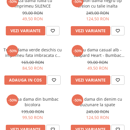
Bluza dama fuxia cu
Pantalon dama negru tip
-50%
-50%
imprimeu SILENCE
creion cu talie inalta
99,00 RON
249,00 RON
49,50 RON
124,50 RON
VEZI VARIANTE
VEZI VARIANTE
Tricou dama verde deschis cu
Tricou dama casual alb -
-50%
-50%
imprimeu fata imbracata cu
Leopard Heart - Bumbac
alb si inghetata in mana
Organic
169,00 RON
99,00 RON
84,50 RON
49,50 RON
ADAUGA IN COS
VEZI VARIANTE
Camasa dama din bumbac
Blugi dama din denim cu
-50%
-50%
bicolora
buzunare la spate
199,00 RON
249,00 RON
99,50 RON
124,50 RON
VEZI VARIANTE
VEZI VARIANTE