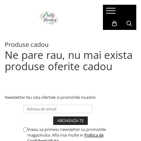
Imbracaminte dama
Accesorii dama
Cadou pentru EL
Costum si compleu
Manusi
Costume barbati
Produse cadou
Geci si jachete
Esarfe
Camasi barbati
Ne pare rau, nu mai exista
Paltoane si blanuri
Caciula
Bluze barbati
produse oferite cadou
Pantaloni si blugi
Brose
Sacouri barbati
Rochii de zi
Coliere
Pantaloni si blugi
Sacouri
Genti
Compleu sport
Vesta
Ciorapi
Geci si jachete
Newsletter
Nu rata ofertele si promotiile noastre
Bluze
Cape din blana
Vesta
Camasi
Curele
Papioane si cravate
Fusta
Umbrele
Bretele si curele
Vreau sa primesc newsletter cu promotiile
Trening
magazinului. Afla mai multe in
Politica de
Confidentialitate