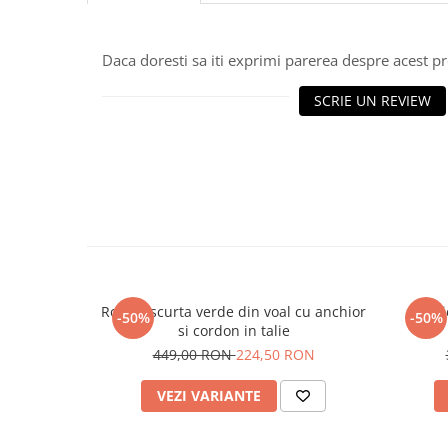
Daca doresti sa iti exprimi parerea despre acest 
SCRIE UN REVIEW
Rochie scurta verde din voal cu anchior
Rochi
-50%
-50%
si cordon in talie
449,00 RON
224,50 RON
VEZI VARIANTE