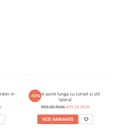
ordon in
Rochie aurie lunga cu corset si slit
Rochie pli
-50%
-50%
lateral
39
N
999,00 RON
499,50 RON
VEZI VARIANTE
AD