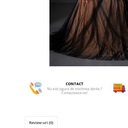
CONTACT
Nu esti sigura de marimea dorita ?
Contacteaza-ne!
Review-uri
(0)