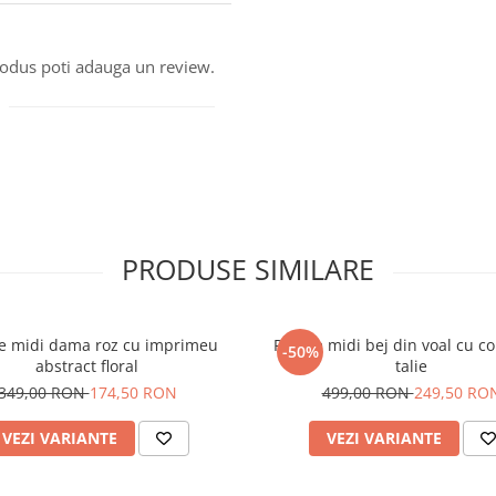
produs poti adauga un review.
PRODUSE SIMILARE
e midi dama roz cu imprimeu
Rochie midi bej din voal cu c
-50%
abstract floral
talie
349,00 RON
174,50 RON
499,00 RON
249,50 RO
VEZI VARIANTE
VEZI VARIANTE