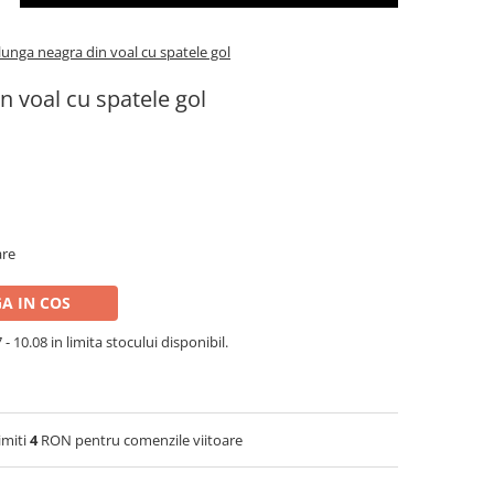
lunga neagra din voal cu spatele gol
n voal cu spatele gol
are
A IN COS
- 10.08 in limita stocului disponibil.
imiti
4
RON pentru comenzile viitoare