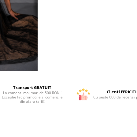
Transport GRATUIT
Clienti FERICITI
La comenzi mai mari de 500 RON !
Exceptie fac promotiile si comenzile
Cu peste 600 de recenzii p
din afara tarii!!