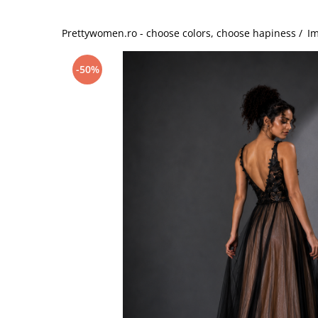
Salopete
Tricouri si topuri
Prettywomen.ro - choose colors, choose hapiness /
Im
Rochii de eveniment
-50%