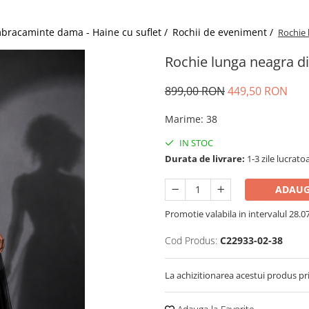
bracaminte dama - Haine cu suflet /
Rochii de eveniment /
Rochie 
Rochie lunga neagra di
899,00 RON
449,50 RON
Marime
:
38
IN STOC
Durata de livrare:
1-3 zile lucrato
ADAUG
Promotie valabila in intervalul 28.07 
Cod Produs:
C22933-02-38
La achizitionarea acestui produs pr