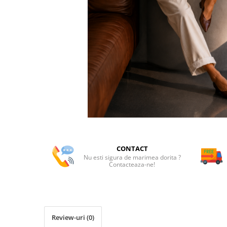
CONTACT
Nu esti sigura de marimea dorita ?
Contacteaza-ne!
Review-uri
(0)