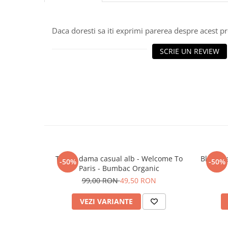
Daca doresti sa iti exprimi parerea despre acest 
SCRIE UN REVIEW
Tricou dama casual alb - Welcome To
Bluza d
-50%
-50%
Paris - Bumbac Organic
99,00 RON
49,50 RON
VEZI VARIANTE