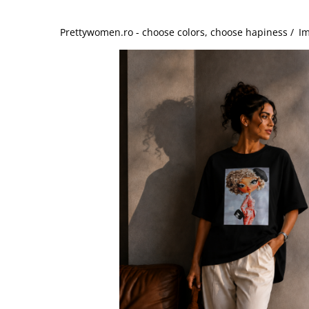
Salopete
Tricouri si topuri
Prettywomen.ro - choose colors, choose hapiness /
Im
Rochii de eveniment