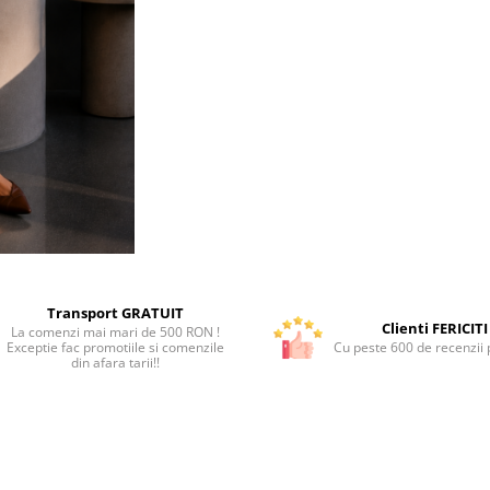
Transport GRATUIT
Clienti FERICITI
La comenzi mai mari de 500 RON !
Exceptie fac promotiile si comenzile
Cu peste 600 de recenzii p
din afara tarii!!