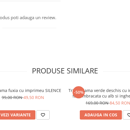
produs poti adauga un review.
PRODUSE SIMILARE
ama fuxia cu imprimeu SILENCE
Tricou dama verde deschis cu
-50%
fata imbracata cu alb si inghe
99,00 RON
49,50 RON
mana
169,00 RON
84,50 RO
VEZI VARIANTE
ADAUGA IN COS