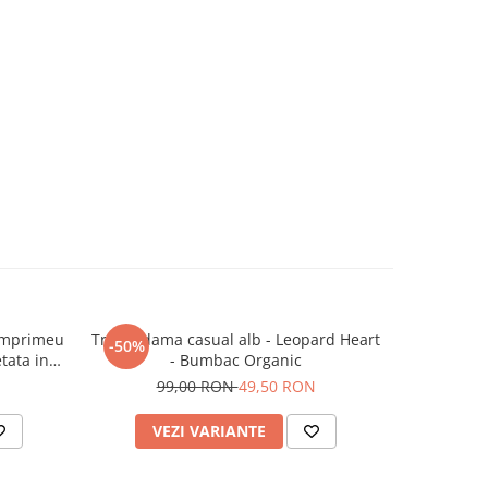
 imprimeu
Tricou dama casual alb - Leopard Heart
Tricou da
-50%
-50%
tata in
- Bumbac Organic
N
99,00 RON
49,50 RON
1
VEZI VARIANTE
AD