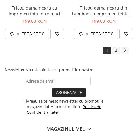
Tricou dama negru cu
Tricou dama negru din
imprimeu fata intre maci
bumbac cu imprimeu fetita cu
pietricele pe gene
199,00 RON
199,00 RON
ALERTA STOC
ALERTA STOC
1
2
Newsletter
Nu rata ofertele si promotiile noastre
Vreau sa primesc newsletter cu promotiile
magazinului. Afla mai multe in
Politica de
Confidentialitate
MAGAZINUL MEU