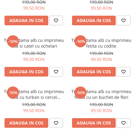
ochelari
199,00 RON
199,00 RON
99,50 RON
99,50 RON
ADAUGA IN COS
ADAUGA IN COS
Tricou dama alb cu imprimeu
Tricou dama alb cu imprimeu
-50%
-50%
fata si catel cu ochelari
fetita cu codite
199,00 RON
199,00 RON
99,50 RON
99,50 RON
ADAUGA IN COS
ADAUGA IN COS
Tricou dama alb cu imprimeu
Tricou dama alb cu imprimeu
-50%
-50%
fata cu turban si cercei
fetita cu un buchet de flori
statement
199,00 RON
199,00 RON
99,50 RON
99,50 RON
ADAUGA IN COS
ADAUGA IN COS