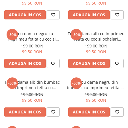
Salopete
99,50 RON
99,50 RON
Tricouri si topuri
ADAUGA IN COS
ADAUGA IN COS
Rochii de eveniment
Tricou dama negru cu
Tricou dama alb cu imprimeu
-50%
-50%
imprimeu fetita cu coc si
fetita cu coc si ochelari
ochelari albastrii
albastrii
199,00 RON
199,00 RON
99,50 RON
99,50 RON
ADAUGA IN COS
ADAUGA IN COS
Tricou dama alb din bumbac
Tricou dama negru din
-50%
-50%
cu imprimeu fetita cu
bumbac cu imprimeu fetita cu
pietricele pe gene
rochie cu tesaturi mixte
199,00 RON
199,00 RON
99,50 RON
99,50 RON
ADAUGA IN COS
ADAUGA IN COS