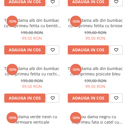
ADAUGA IN COS
ADAUGA IN COS
Tricou dama alb din bumbac
Tricou dama alb din bumbac
-50%
-50%
cu imprimeu fetita cu bentita
cu imprimeu fetita cu briose
rosie
199,00 RON
199,00 RON
99,50 RON
99,50 RON
ADAUGA IN COS
ADAUGA IN COS
Tricou dama alb din bumbac
Tricou dama alb din bumbac
-50%
-50%
cu imprimeu fetita cu rochie
cu imprimeu pisicute bleu
din flori
199,00 RON
199,00 RON
99,50 RON
99,50 RON
ADAUGA IN COS
ADAUGA IN COS
Bluza dama verde neon cu
Tricou dama negru cu
-50%
-50%
fermoare verticale
imprimeu fata si catel cu