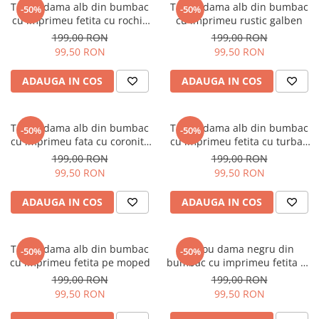
Tricou dama alb din bumbac
Tricou dama alb din bumbac
-50%
-50%
cu imprimeu fetita cu rochie
cu imprimeu rustic galben
cu tesaturi mixte
199,00 RON
199,00 RON
99,50 RON
99,50 RON
ADAUGA IN COS
ADAUGA IN COS
Tricou dama alb din bumbac
Tricou dama alb din bumbac
-50%
-50%
cu imprimeu fata cu coronita
cu imprimeu fetita cu turban
din flori
rosu
199,00 RON
199,00 RON
99,50 RON
99,50 RON
ADAUGA IN COS
ADAUGA IN COS
Tricou dama alb din bumbac
Tricou dama negru din
-50%
-50%
cu imprimeu fetita pe moped
bumbac cu imprimeu fetita cu
bentita rosie
199,00 RON
199,00 RON
99,50 RON
99,50 RON