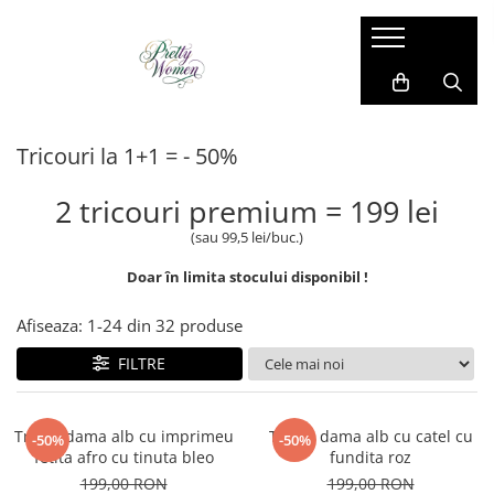
Imbracaminte dama
Accesorii dama
Cadou pentru EL
Costum si compleu
Manusi
Costume barbati
Tricouri la 1+1 = - 50%
Geci si jachete
Esarfe
Camasi barbati
Paltoane si blanuri
Caciula
Bluze barbati
2 tricouri premium = 199 lei
Pantaloni si blugi
Brose
Sacouri barbati
(sau 99,5 lei/buc.)
Rochii de zi
Coliere
Pantaloni si blugi
Doar în limita stocului disponibil !
Sacouri
Genti
Compleu sport
Vesta
Ciorapi
Geci si jachete
Afiseaza:
1-
24
din
32
produse
Bluze
Cape din blana
Vesta
FILTRE
Camasi
Curele
Papioane si cravate
Fusta
Umbrele
Bretele si curele
Tricou dama alb cu imprimeu
Tricou dama alb cu catel cu
-50%
-50%
fetita afro cu tinuta bleo
fundita roz
Trening
199,00 RON
199,00 RON