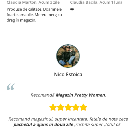
Claudia Marton,
Acum 3 zile
Claudia Bacila,
Acum 1 luna
Z
Produse de calitate. Doamnele
❤️
5
foarte amabile. Mereu merg cu
drag în magazin.
Nico Estoica
Recomandă
Magazin Pretty Women
.
Recomand magazinul, super incantata, fetele de nota zece
pachetul a ajuns in doua zile
,rochita super ,totul ok .