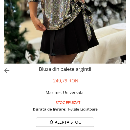
Salopete
Tricouri si topuri
Rochii de eveniment
Bluza din paiete argintii
240,79 RON
Marime
:
Universala
STOC EPUIZAT
Durata de livrare:
1-3 zile lucratoare
ALERTA STOC