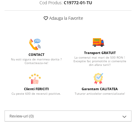
Cod Produs:
C19772-01-TU
Adauga la Favorite
Transport GRATUIT
CONTACT
La comenzi mai mari de 500 RON !
Nu esti sigura de marimea dorita ?
Exceptie fac promotiile si comenzile
Contacteaza-ne!
din afara tarii!!
Clienti FERICITI
Garantam CALITATEA
Cu peste 600 de recenzii pozitive.
Tuturor articolelor comercializate!
Review-uri
(0)