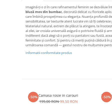
Imagină-ți o zi în care rafinamentul feminin se dezvăluie înt
bluză mov din bumbac
, decorată delicat cu floricele apli
care îmbină prospețimea cu eleganța. Nuanța profundă de
sensibilitatea, iar texturile atent lucrate vin să îți celebreze 
Materialul natural, extrem de plăcut la atingere, te însoțe
al zilei, iar croiala universală asigură o potrivire fluidă și 
Indiferent dacă alegi să o porți cu pantaloni sau fustă, ac
feminitate și confort. Și pentru că meriți puțină căldură în 
următoarea comandă — gestul nostru de mulțumire pentr
Informatii conformitate produs
Camasa rosie in carouri
Trico
-50%
-50%
199,00 RON
99,50 RON