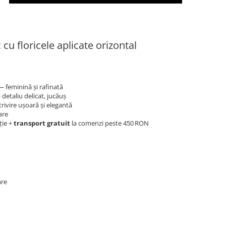
u floricele aplicate orizontal
feminină și rafinată
detaliu delicat, jucăuș
ivire ușoară și elegantă
are
ție +
transport gratuit
la comenzi peste 450 RON
are