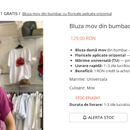
1 GRATIS /
Bluza mov din bumbac cu floricele aplicate orizontal
Bluza mov din bumbac c
129,00 RON
Bluza damă mov
din bumbac — 
Floricele aplicate orizontal
— 
Mărime universală (TU)
— potr
Livrare rapidă:
1–3 zile lucrăto
Beneficii:
1 RON credit la achizi
Marime
:
Universala
Culoare
:
Mov
STOC EPUIZAT
Durata de livrare:
1-3 zile lucrato
ALERTA STOC