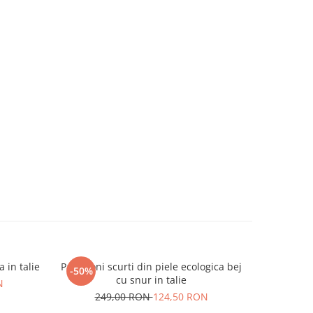
 in talie
Pantaloni scurti din piele ecologica bej
Bluza port
-50%
-50%
cu snur in talie
N
249,00 RON
124,50 RON
1