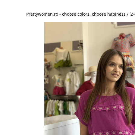
Salopete
Tricouri si topuri
Prettywomen.ro - choose colors, choose hapiness /
2+
Rochii de eveniment