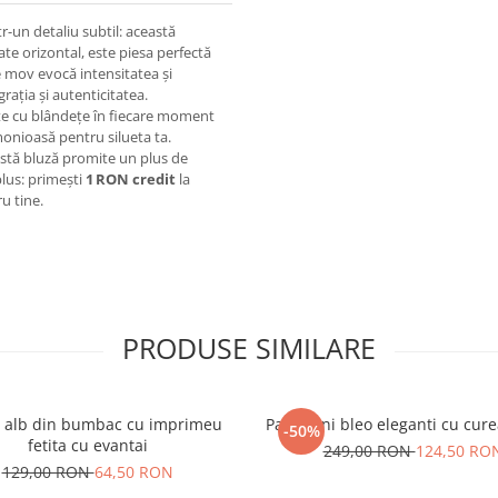
r-un detaliu subtil: această
cate orizontal, este piesa perfectă
 mov evocă intensitatea și
grația și autenticitatea.
ște cu blândețe în fiecare moment
armonioasă pentru silueta ta.
eastă bluză promite un plus de
plus: primești
1 RON credit
la
u tine.
PRODUSE SIMILARE
u alb din bumbac cu imprimeu
Pantaloni bleo eleganti cu curea
-50%
fetita cu evantai
249,00 RON
124,50 RO
129,00 RON
64,50 RON