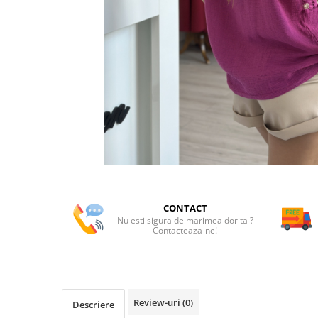
CONTACT
Nu esti sigura de marimea dorita ?
Contacteaza-ne!
Review-uri
(0)
Descriere