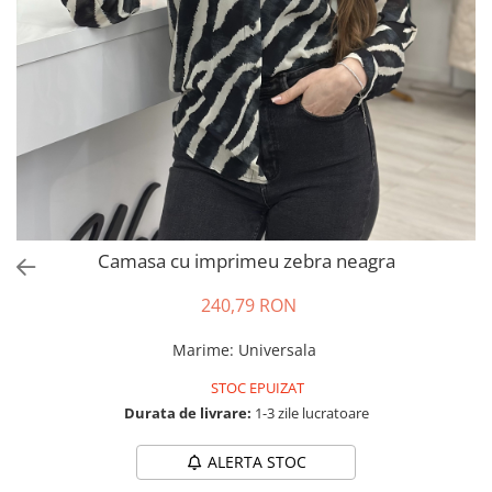
Salopete
Tricouri si topuri
Rochii de eveniment
Camasa cu imprimeu zebra neagra
240,79 RON
Marime
:
Universala
STOC EPUIZAT
Durata de livrare:
1-3 zile lucratoare
ALERTA STOC