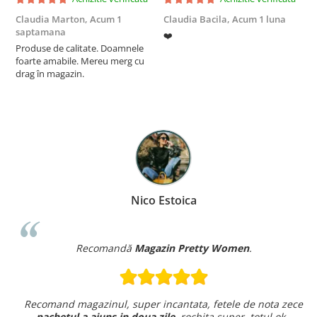
Claudia Marton,
Acum 1
Claudia Bacila,
Acum 1 luna
Z
saptamana
❤️
5
Produse de calitate. Doamnele
foarte amabile. Mereu merg cu
drag în magazin.
Nico Estoica
Recomandă
Magazin Pretty Women
.
Recomand magazinul, super incantata, fetele de nota zece
pachetul a ajuns in doua zile
,rochita super ,totul ok .