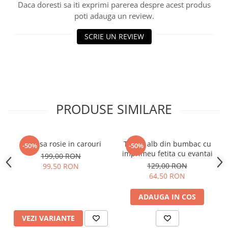
Daca doresti sa iti exprimi parerea despre acest produs
poti adauga un review.
SCRIE UN REVIEW
PRODUSE SIMILARE
Camasa rosie in carouri
Tricou alb din bumbac cu
-50%
-50%
imprimeu fetita cu evantai
199,00 RON
129,00 RON
99,50 RON
64,50 RON
ADAUGA IN COS
VEZI VARIANTE