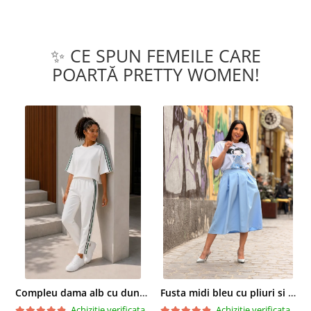
✨ CE SPUN FEMEILE CARE
POARTĂ PRETTY WOMEN!
Compleu dama alb cu dungi laterale in nuante de verde si negru
Fusta midi bleu cu pliuri si buzunare
Achizitie verificata
Achizitie verificata