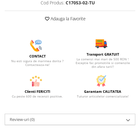
Cod Produs:
C17053-02-TU
Adauga la Favorite
Transport GRATUIT
CONTACT
La comenzi mai mari de 500 RON !
Nu esti sigura de marimea dorita ?
Exceptie fac promotiile si comenzile
Contacteaza-ne!
din afara tarii!!
Clienti FERICITI
Garantam CALITATEA
Cu peste 600 de recenzii pozitive.
Tuturor articolelor comercializate!
Review-uri
(0)