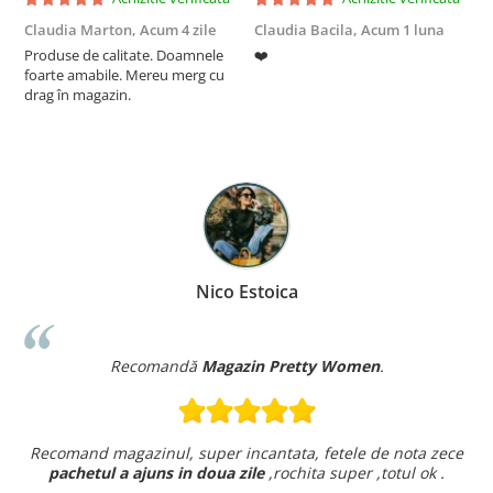
Claudia Marton,
Acum 4 zile
Claudia Bacila,
Acum 1 luna
Z
Produse de calitate. Doamnele
❤️
5
foarte amabile. Mereu merg cu
drag în magazin.
Nico Estoica
Recomandă
Magazin Pretty Women
.
Recomand magazinul, super incantata, fetele de nota zece
pachetul a ajuns in doua zile
,rochita super ,totul ok .