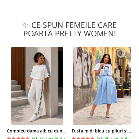
✨ CE SPUN FEMEILE CARE
POARTĂ PRETTY WOMEN!
Compleu dama alb cu dungi laterale in nuante de verde si negru
Fusta midi bleu cu pliuri si buzunare
Achizitie verificata
Achizitie verificata