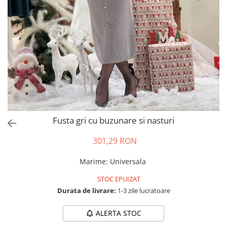
Salopete
Tricouri si topuri
Rochii de eveniment
Fusta gri cu buzunare si nasturi
301,29 RON
Marime
:
Universala
STOC EPUIZAT
Durata de livrare:
1-3 zile lucratoare
ALERTA STOC