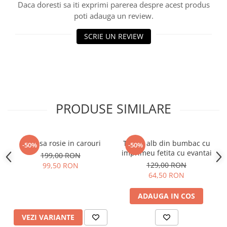
Daca doresti sa iti exprimi parerea despre acest produs
poti adauga un review.
SCRIE UN REVIEW
PRODUSE SIMILARE
Camasa rosie in carouri
Tricou alb din bumbac cu
-50%
-50%
imprimeu fetita cu evantai
199,00 RON
129,00 RON
99,50 RON
64,50 RON
ADAUGA IN COS
VEZI VARIANTE