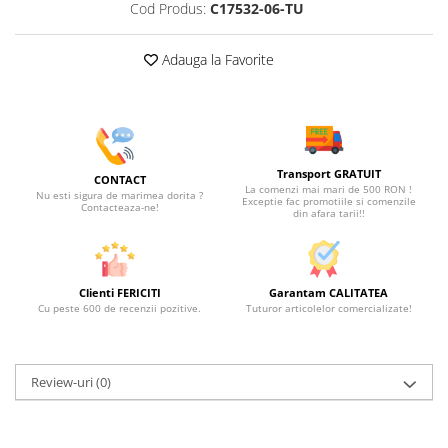
Cod Produs:
C17532-06-TU
Adauga la Favorite
Transport GRATUIT
CONTACT
La comenzi mai mari de 500 RON !
Nu esti sigura de marimea dorita ?
Exceptie fac promotiile si comenzile
Contacteaza-ne!
din afara tarii!!
Clienti FERICITI
Garantam CALITATEA
Cu peste 600 de recenzii pozitive.
Tuturor articolelor comercializate!
Review-uri
(0)