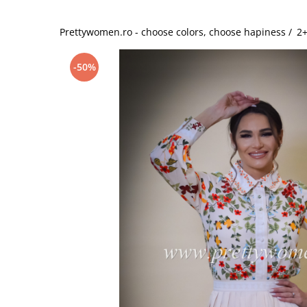
Salopete
Tricouri si topuri
Prettywomen.ro - choose colors, choose hapiness /
2+
Rochii de eveniment
-50%