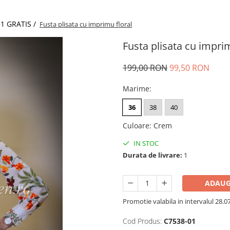
1 GRATIS /
Fusta plisata cu imprimu floral
Fusta plisata cu imprim
199,00 RON
99,50 RON
Marime
:
36
38
40
Culoare
:
Crem
IN STOC
Durata de livrare:
1
ADAUG
Promotie valabila in intervalul 28.07 
Cod Produs:
C7538-01