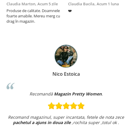
Claudia Marton,
Acum 5 zile
Claudia Bacila,
Acum 1 luna
Z
Produse de calitate. Doamnele
❤️
5
foarte amabile. Mereu merg cu
drag în magazin.
Nico Estoica
Recomandă
Magazin Pretty Women
.
Recomand magazinul, super incantata, fetele de nota zece
pachetul a ajuns in doua zile
,rochita super ,totul ok .