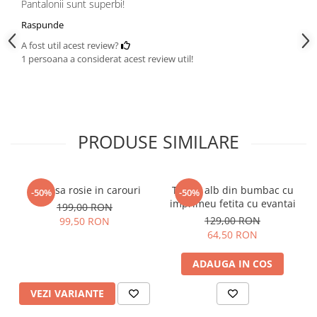
Pantalonii sunt superbi!
Raspunde
A fost util acest review?
1 persoana a considerat acest review util!
PRODUSE SIMILARE
Camasa rosie in carouri
Tricou alb din bumbac cu
-50%
-50%
imprimeu fetita cu evantai
199,00 RON
129,00 RON
99,50 RON
64,50 RON
ADAUGA IN COS
VEZI VARIANTE