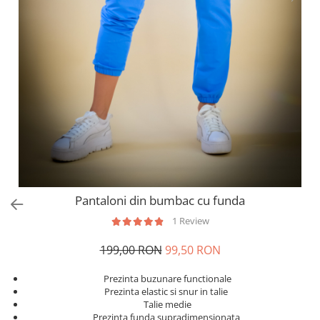
Salopete
Tricouri si topuri
Rochii de eveniment
Pantaloni din bumbac cu funda
1 Review
199,00 RON
99,50 RON
Prezinta buzunare functionale
Prezinta elastic si snur in talie
Talie medie
Prezinta funda supradimensionata