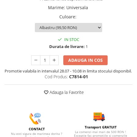
Marime
:
Universala
Culoare
:
IN STOC
Durata de livrare:
1
ADAUGA IN COS
Promotie valabila in intervalul 28.07 - 10.08 in limita stocului disponibil.
Cod Produs:
C7814-01
Adauga la Favorite
Transport GRATUIT
CONTACT
La comenzi mai mari de 500 RON !
Nu esti sigura de marimea dorita ?
Exceptie fac promotiile si comenzile