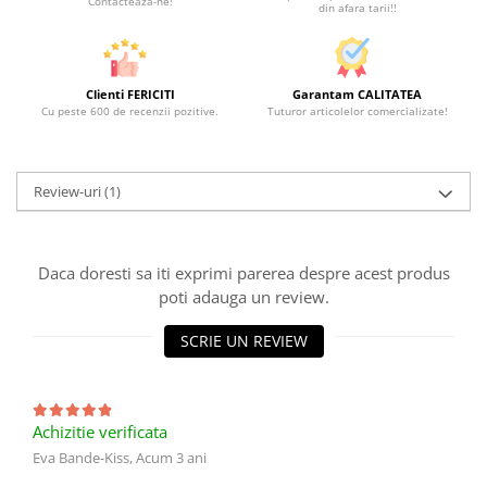
Contacteaza-ne!
din afara tarii!!
Clienti FERICITI
Garantam CALITATEA
Cu peste 600 de recenzii pozitive.
Tuturor articolelor comercializate!
Review-uri
(1)
Daca doresti sa iti exprimi parerea despre acest produs
poti adauga un review.
SCRIE UN REVIEW
Achizitie verificata
Eva Bande-Kiss,
Acum 3 ani