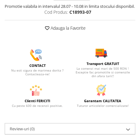
Promotie valabila in intervalul 28.07 - 10.08 in limita stocului disponibil.
Cod Produs:
C18993-07
Adauga la Favorite
Transport GRATUIT
CONTACT
La comenzi mai mari de 500 RON !
Nu esti sigura de marimea dorita ?
Exceptie fac promotiile si comenzile
Contacteaza-ne!
din afara tarii!!
Clienti FERICITI
Garantam CALITATEA
Cu peste 600 de recenzii pozitive.
Tuturor articolelor comercializate!
Review-uri
(0)