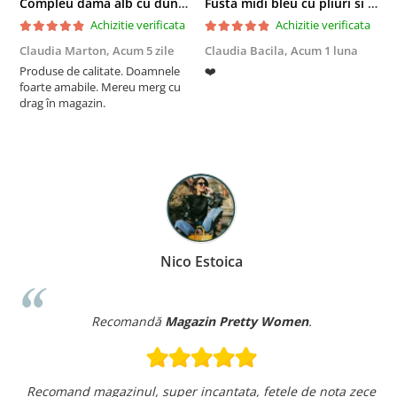
Compleu dama alb cu dungi laterale in nuante de verde si negru
Fusta midi bleu cu pliuri si buzunare
Achizitie verificata
Achizitie verificata
Claudia Marton,
Acum 5 zile
Claudia Bacila,
Acum 1 luna
Z
Produse de calitate. Doamnele
❤️
5
foarte amabile. Mereu merg cu
drag în magazin.
Nico Estoica
Recomandă
Magazin Pretty Women
.
Recomand magazinul, super incantata, fetele de nota zece