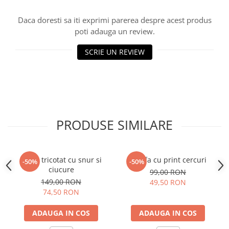
Daca doresti sa iti exprimi parerea despre acest produs
poti adauga un review.
SCRIE UN REVIEW
PRODUSE SIMILARE
Guler tricotat cu snur si
Esarfa cu print cercuri
-50%
-50%
ciucure
99,00 RON
149,00 RON
49,50 RON
74,50 RON
ADAUGA IN COS
ADAUGA IN COS