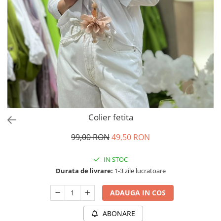
Salopete
Tricouri si topuri
Rochii de eveniment
Colier fetita
99,00 RON
49,50 RON
IN STOC
Durata de livrare:
1-3 zile lucratoare
ADAUGA IN COS
ABONARE