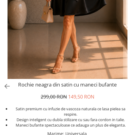
Salopete
Tricouri si topuri
Rochii de eveniment
Rochie neagra din satin cu maneci bufante
299,00 RON
149,50 RON
Satin premium cu infuzie de vascoza naturala ce lasa pielea sa
respire.
Design inteligent cu dubla stilizare cu sau fara cordon in talie.
Maneci bufante spectaculoase ce adauga un plus de eleganta.
Marime
:
Universala