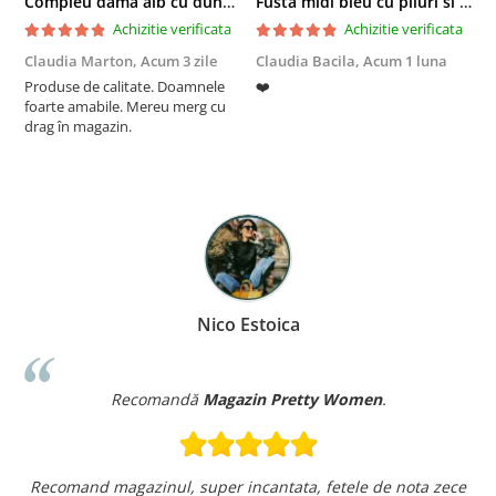
Compleu dama alb cu dungi laterale in nuante de verde si negru
Fusta midi bleu cu pliuri si buzunare
Achizitie verificata
Achizitie verificata
Claudia Marton,
Acum 3 zile
Claudia Bacila,
Acum 1 luna
Z
Produse de calitate. Doamnele
❤️
5
foarte amabile. Mereu merg cu
drag în magazin.
Nico Estoica
Recomandă
Magazin Pretty Women
.
Recomand magazinul, super incantata, fetele de nota zece