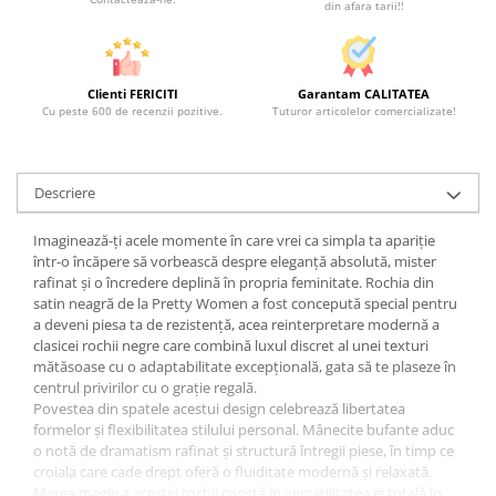
din afara tarii!!
Clienti FERICITI
Garantam CALITATEA
Cu peste 600 de recenzii pozitive.
Tuturor articolelor comercializate!
Descriere
Imaginează-ți acele momente în care vrei ca simpla ta apariție
într-o încăpere să vorbească despre eleganță absolută, mister
rafinat și o încredere deplină în propria feminitate. Rochia din
satin neagră de la Pretty Women a fost concepută special pentru
a deveni piesa ta de rezistență, acea reinterpretare modernă a
clasicei rochii negre care combină luxul discret al unei texturi
mătăsoase cu o adaptabilitate excepțională, gata să te plaseze în
centrul privirilor cu o grație regală.
Povestea din spatele acestui design celebrează libertatea
formelor și flexibilitatea stilului personal. Mânecite bufante aduc
o notă de dramatism rafinat și structură întregii piese, în timp ce
croiala care cade drept oferă o fluiditate modernă și relaxată.
Marea magie a acestei rochii constă în versatilitatea ei totală în