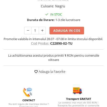
Culoare
:
Negru
IN STOC
Durata de livrare:
1-3 zile lucratoare
ADAUGA IN COS
Promotie valabila in intervalul 28.07 - 07.08 in limita stocului disponibil.
Cod Produs:
C22890-02-TU
La achizitionarea acestui produs primiti
1
RON pentru comenzile
viitoare
Adauga la Favorite
Transport GRATUIT
CONTACT
La comenzi mai mari de 500 RON !
Nu esti sigura de marimea dorita ?
Exceptie fac promotiile si comenzile
Contacteaza-ne!