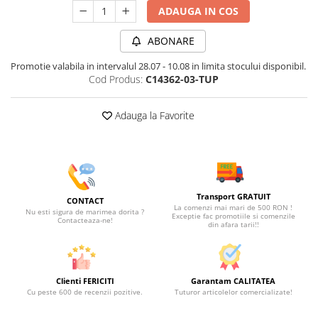
ADAUGA IN COS
ABONARE
Promotie valabila in intervalul 28.07 - 10.08 in limita stocului disponibil.
Cod Produs:
C14362-03-TUP
Adauga la Favorite
Transport GRATUIT
CONTACT
La comenzi mai mari de 500 RON !
Nu esti sigura de marimea dorita ?
Exceptie fac promotiile si comenzile
Contacteaza-ne!
din afara tarii!!
Clienti FERICITI
Garantam CALITATEA
Cu peste 600 de recenzii pozitive.
Tuturor articolelor comercializate!