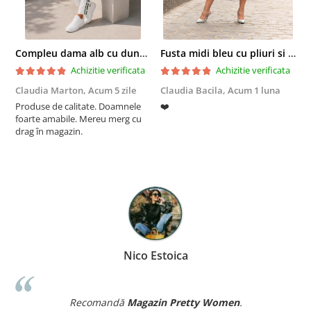
Compleu dama alb cu dungi laterale in nuante de verde si negru
Fusta midi bleu cu pliuri si buzunare
Achizitie verificata
Achizitie verificata
Claudia Marton,
Acum 5 zile
Claudia Bacila,
Acum 1 luna
Z
Produse de calitate. Doamnele
❤️
5
foarte amabile. Mereu merg cu
drag în magazin.
Nico Estoica
Recomandă
Magazin Pretty Women
.