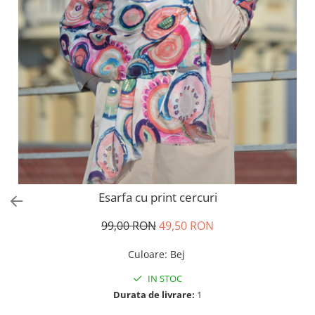
Salopete
Tricouri si topuri
Rochii de eveniment
Esarfa cu print cercuri
99,00 RON
49,50 RON
Culoare
:
Bej
IN STOC
Durata de livrare:
1