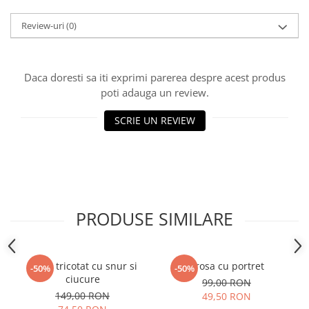
Review-uri
(0)
Daca doresti sa iti exprimi parerea despre acest produs
poti adauga un review.
SCRIE UN REVIEW
PRODUSE SIMILARE
Guler tricotat cu snur si
Brosa cu portret
-50%
-50%
ciucure
99,00 RON
149,00 RON
49,50 RON