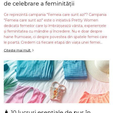
de celebrare a feminității
Ce reprezintă campania "Femeia care sunt azi"? Campania
"Femeia care sunt azi" este o inițiativă Pretty Women
dedicată femeilor care își îmbrățișează vârsta, experiențele
și feminitatea cu mândrie și încredere. Nu e doar despre
haine frumoase, ci despre povestea din spatele femeii care
le poartă. Credem că fiecare etapă din viața unei femei...
Citeste mai mult
🧳 10 lucruri esențiale de pus în