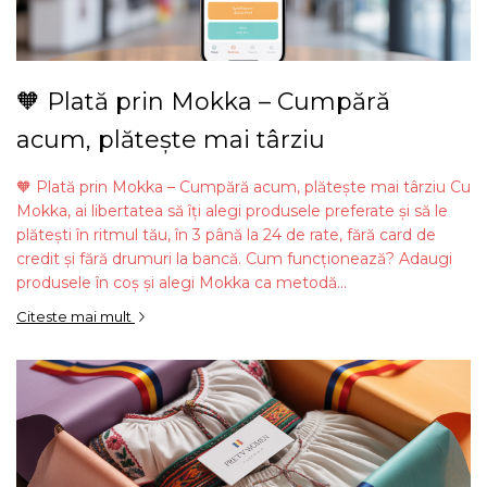
🧡 Plată prin Mokka – Cumpără
acum, plătește mai târziu
🧡 Plată prin Mokka – Cumpără acum, plătește mai târziu Cu
Mokka, ai libertatea să îți alegi produsele preferate și să le
plătești în ritmul tău, în 3 până la 24 de rate, fără card de
credit și fără drumuri la bancă. Cum funcționează? Adaugi
produsele în coș și alegi Mokka ca metodă...
Citeste mai mult