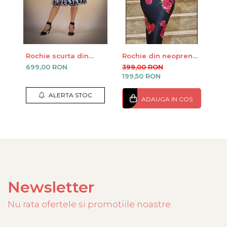
Rochie scurta din
Rochie din neopren
Sa
tulle cu frunze
cu flori
na
699,00 RON
399,00 RON
24
brodate
199,50 RON
ALERTA STOC
ADAUGA IN COS
Newsletter
Nu rata ofertele si promotiile noastre