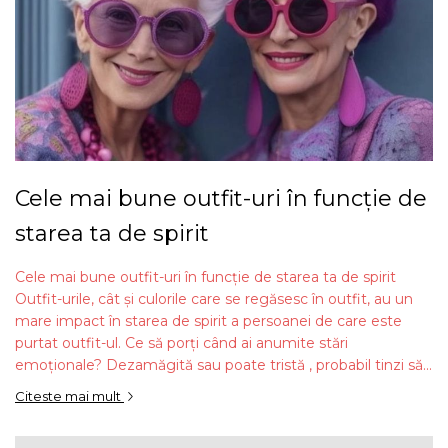
Cele mai bune outfit-uri în funcție de
starea ta de spirit
Cele mai bune outfit-uri în funcție de starea ta de spirit
Outfit-urile, cât și culorile care se regăsesc în outfit, au un
mare impact în starea de spirit a persoanei de care este
purtat outfit-ul. Ce să porți când ai anumite stări
emoționale? Dezamăgită sau poate tristă , probabil tinzi să...
Citeste mai mult