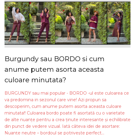
Burgundy sau BORDO si cum
anume putem asorta aceasta
culoare minutata?
BURGUNDY sau mai popular - BORDO -ul este culoarea ce
va predomina in sezonul care vine! Azi propun sa
descoperim, cum anume putem asorta aceasta culoare
minutata!! Culoarea bordo poate fi asortată cu o varietate
de alte nuanțe pentru a crea ținute interesante și echilibrate
din punct de vedere vizual. Iată câteva idei de asortare:
Nuanțe neutre – bordoul se potrivește perfect...