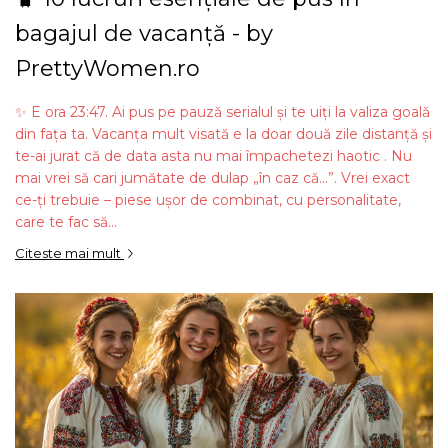
bagajul de vacanță - by
PrettyWomen.ro
✨ E ora 23:47. Ai pus pe pauză serialul și te uiți la valiza goală
din fața ta. Vacanța mult visată e la doar două zile distanță și
te-ai jurat că de data asta nu mai împachetezi haotic . Nu
mai vrei să cari jumătate de dulap „în caz că...”. Vrei exact
ce-ți trebuie – piese ușor de combinat, cu personalitate,
care te fac să...
Citeste mai mult