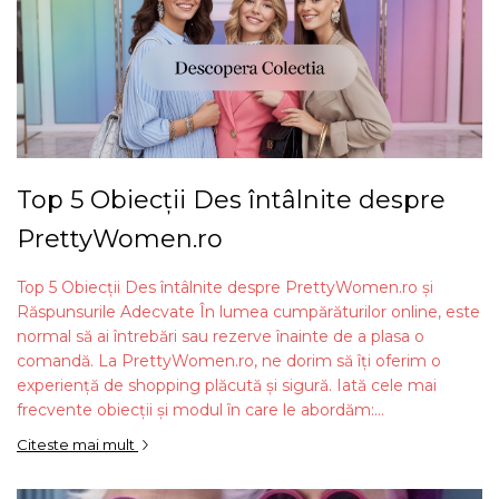
Top 5 Obiecții Des întâlnite despre
PrettyWomen.ro
Top 5 Obiecții Des întâlnite despre PrettyWomen.ro și
Răspunsurile Adecvate În lumea cumpărăturilor online, este
normal să ai întrebări sau rezerve înainte de a plasa o
comandă. La PrettyWomen.ro, ne dorim să îți oferim o
experiență de shopping plăcută și sigură. Iată cele mai
frecvente obiecții și modul în care le abordăm:...
Citeste mai mult