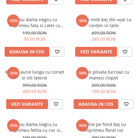
Tricou dama negru cu
Rochie midi bej din voal cu
-50%
-50%
imprimeu fata si catel cu
cordon in talie
ochelari
199,00 RON
499,00 RON
99,50 RON
249,50 RON
ADAUGA IN COS
VEZI VARIANTE
Rochie aurie lunga cu corset
Rochie plisata turcoaz cu
-50%
-50%
si slit lateral
maneci clopot
999,00 RON
399,00 RON
499,50 RON
199,50 RON
VEZI VARIANTE
ADAUGA IN COS
Tricou dama negru cu
Rochie pe fond bej cu
-50%
-50%
imprimeu fetita cu coc si
imprimeu floral roz
ochelari albastrii
199,00 RON
499,00 RON