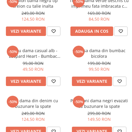
Pantalon dama negru tip
Tricou dama verde deschis cu
-50%
-50%
creion cu talie inalta
imprimeu fata imbracata cu
alb si inghetata in mana
249,00 RON
169,00 RON
124,50 RON
84,50 RON
VEZI VARIANTE
ADAUGA IN COS
Tricou dama casual alb -
Camasa dama din bumbac
-50%
-50%
Leopard Heart - Bumbac
bicolora
Organic
99,00 RON
199,00 RON
49,50 RON
99,50 RON
VEZI VARIANTE
VEZI VARIANTE
Blugi dama din denim cu
Pantaloni dama negri evazati
-50%
-50%
buzunare la spate
cu buzunare la spate
249,00 RON
299,00 RON
124,50 RON
149,50 RON
VEZI VARIANTE
VEZI VARIANTE