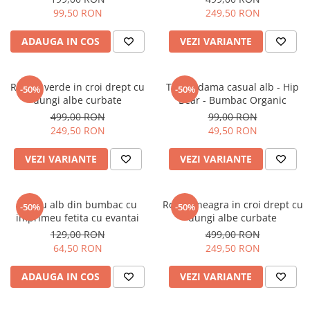
99,50 RON
249,50 RON
ADAUGA IN COS
VEZI VARIANTE
Rochie verde in croi drept cu
Tricou dama casual alb - Hip
-50%
-50%
dungi albe curbate
Bear - Bumbac Organic
499,00 RON
99,00 RON
249,50 RON
49,50 RON
VEZI VARIANTE
VEZI VARIANTE
Tricou alb din bumbac cu
Rochie neagra in croi drept cu
-50%
-50%
imprimeu fetita cu evantai
dungi albe curbate
129,00 RON
499,00 RON
64,50 RON
249,50 RON
ADAUGA IN COS
VEZI VARIANTE