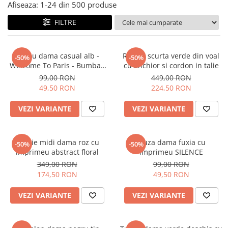
Salopete
Afiseaza:
1-
24
din
500
produse
Tricouri si topuri
FILTRE
Rochii de eveniment
Tricou dama casual alb -
Rochie scurta verde din voal
-50%
-50%
Welcome To Paris - Bumbac
cu anchior si cordon in talie
Organic
99,00 RON
449,00 RON
49,50 RON
224,50 RON
VEZI VARIANTE
VEZI VARIANTE
Rochie midi dama roz cu
Bluza dama fuxia cu
-50%
-50%
imprimeu abstract floral
imprimeu SILENCE
349,00 RON
99,00 RON
174,50 RON
49,50 RON
VEZI VARIANTE
VEZI VARIANTE