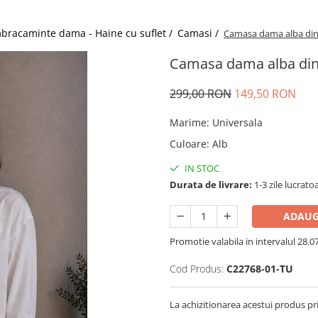
bracaminte dama - Haine cu suflet /
Camasi /
Camasa dama alba din 
Camasa dama alba din 
299,00 RON
149,50 RON
Marime
:
Universala
Culoare
:
Alb
IN STOC
Durata de livrare:
1-3 zile lucrato
ADAUG
Promotie valabila in intervalul 28.07 
Cod Produs:
C22768-01-TU
La achizitionarea acestui produs pr