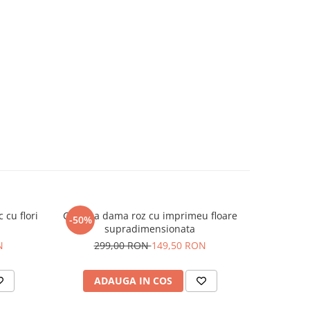
cu flori
Camasa dama roz cu imprimeu floare
Camasa da
-50%
-50%
supradimensionata
N
299,00 RON
149,50 RON
29
ADAUGA IN COS
AD