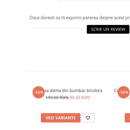
Daca doresti sa iti exprimi parerea despre acest 
SCRIE UN REVIEW
Camasa dama din bumbac bicolora
Camasa 
-50%
-50%
199,00 RON
99,50 RON
VEZI VARIANTE