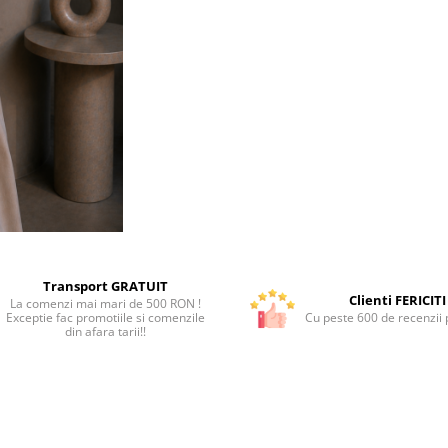
Transport GRATUIT
Clienti FERICITI
La comenzi mai mari de 500 RON !
Exceptie fac promotiile si comenzile
Cu peste 600 de recenzii p
din afara tarii!!