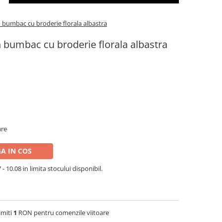
bumbac cu broderie florala albastra
bumbac cu broderie florala albastra
are
A IN COS
- 10.08 in limita stocului disponibil.
imiti
1
RON pentru comenzile viitoare