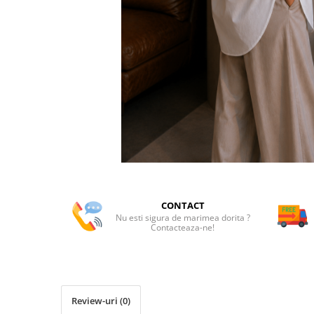
CONTACT
Nu esti sigura de marimea dorita ?
Contacteaza-ne!
Review-uri
(0)