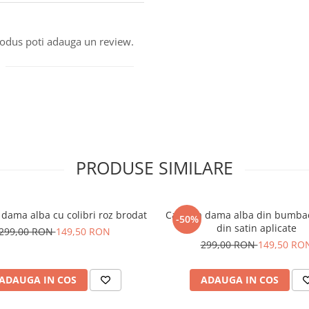
produs poti adauga un review.
PRODUSE SIMILARE
dama alba cu colibri roz brodat
Camasa dama alba din bumbac 
-50%
din satin aplicate
299,00 RON
149,50 RON
299,00 RON
149,50 RO
ADAUGA IN COS
ADAUGA IN COS