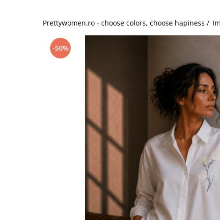
Salopete
Tricouri si topuri
Prettywomen.ro - choose colors, choose hapiness /
Im
Rochii de eveniment
-50%