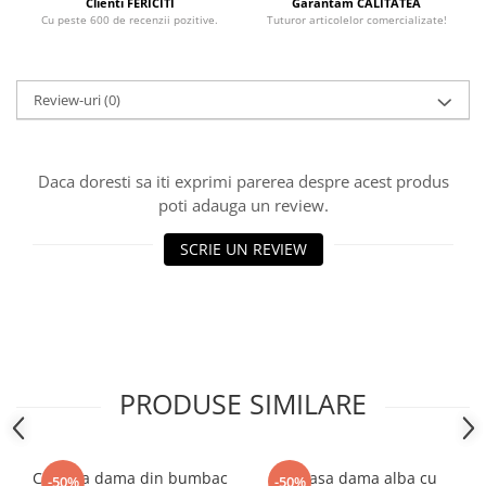
Clienti FERICITI
Garantam CALITATEA
Cu peste 600 de recenzii pozitive.
Tuturor articolelor comercializate!
Review-uri
(0)
Daca doresti sa iti exprimi parerea despre acest produs
poti adauga un review.
SCRIE UN REVIEW
PRODUSE SIMILARE
Camasa dama din bumbac
Camasa dama alba cu
-50%
-50%