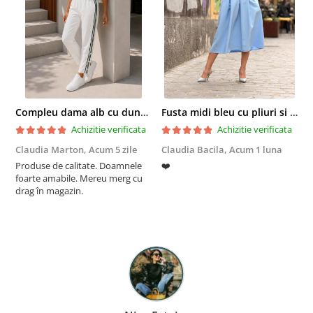
Compleu dama alb cu dungi laterale in nuante de verde si negru
Fusta midi bleu cu pliuri si buzunare
Achizitie verificata
Achizitie verificata
Claudia Marton,
Acum 5 zile
Claudia Bacila,
Acum 1 luna
Z
Produse de calitate. Doamnele
❤️
5
foarte amabile. Mereu merg cu
drag în magazin.