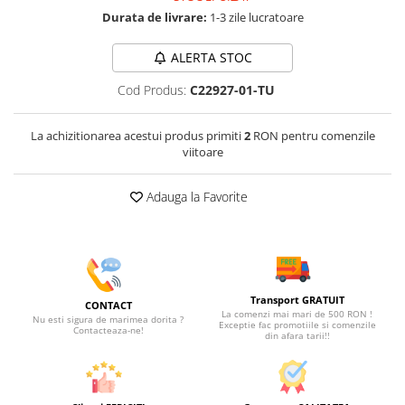
Durata de livrare:
1-3 zile lucratoare
ALERTA STOC
Cod Produs:
C22927-01-TU
La achizitionarea acestui produs primiti
2
RON pentru comenzile
viitoare
Adauga la Favorite
Transport GRATUIT
CONTACT
La comenzi mai mari de 500 RON !
Nu esti sigura de marimea dorita ?
Exceptie fac promotiile si comenzile
Contacteaza-ne!
din afara tarii!!