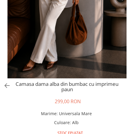
Salopete
Tricouri si topuri
Rochii de eveniment
Camasa dama alba din bumbac cu imprimeu
paun
299,00 RON
Marime
:
Universala Mare
Culoare
:
Alb
STOC EPUIZAT