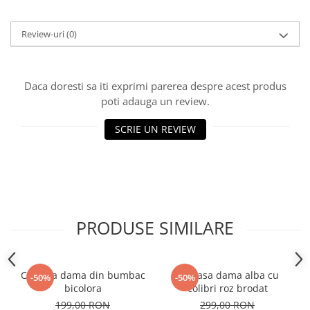
Review-uri
(0)
Daca doresti sa iti exprimi parerea despre acest produs
poti adauga un review.
SCRIE UN REVIEW
PRODUSE SIMILARE
Camasa dama din bumbac
Camasa dama alba cu
-50%
-50%
bicolora
colibri roz brodat
199,00 RON
299,00 RON