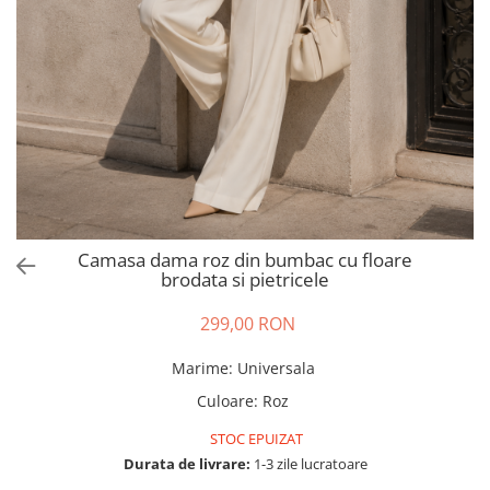
Salopete
Tricouri si topuri
Rochii de eveniment
Camasa dama roz din bumbac cu floare
brodata si pietricele
299,00 RON
Marime
:
Universala
Culoare
:
Roz
STOC EPUIZAT
Durata de livrare:
1-3 zile lucratoare