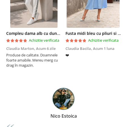
Compleu dama alb cu dungi laterale in nuante de verde si negru
Fusta midi bleu cu pliuri si buzunare
Achizitie verificata
Achizitie verificata
Claudia Marton,
Acum 6 zile
Claudia Bacila,
Acum 1 luna
Z
Produse de calitate. Doamnele
❤️
5
foarte amabile. Mereu merg cu
drag în magazin.
Nico Estoica