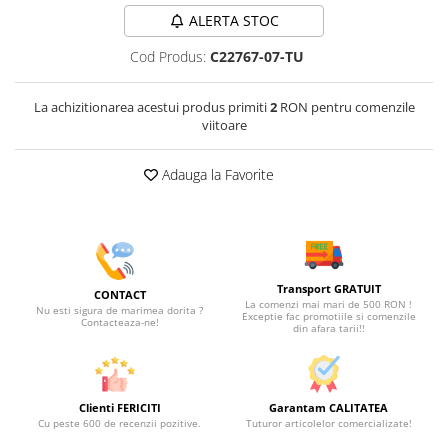
ALERTA STOC
Cod Produs:
C22767-07-TU
La achizitionarea acestui produs primiti
2
RON pentru comenzile
viitoare
Adauga la Favorite
Transport GRATUIT
CONTACT
La comenzi mai mari de 500 RON !
Nu esti sigura de marimea dorita ?
Exceptie fac promotiile si comenzile
Contacteaza-ne!
din afara tarii!!
Clienti FERICITI
Garantam CALITATEA
Cu peste 600 de recenzii pozitive.
Tuturor articolelor comercializate!