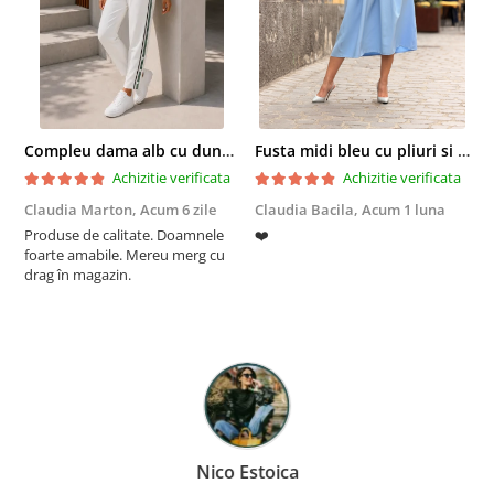
Compleu dama alb cu dungi laterale in nuante de verde si negru
Fusta midi bleu cu pliuri si buzunare
Achizitie verificata
Achizitie verificata
Claudia Marton,
Acum 6 zile
Claudia Bacila,
Acum 1 luna
Z
Produse de calitate. Doamnele
❤️
5
foarte amabile. Mereu merg cu
drag în magazin.
Nico Estoica