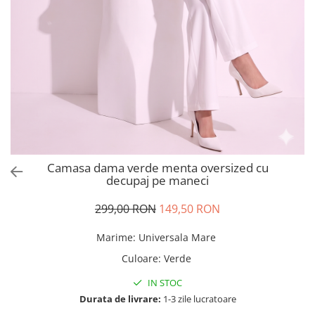
Salopete
Tricouri si topuri
Rochii de eveniment
Camasa dama verde menta oversized cu
decupaj pe maneci
299,00 RON
149,50 RON
Marime
:
Universala Mare
Culoare
:
Verde
IN STOC
Durata de livrare:
1-3 zile lucratoare