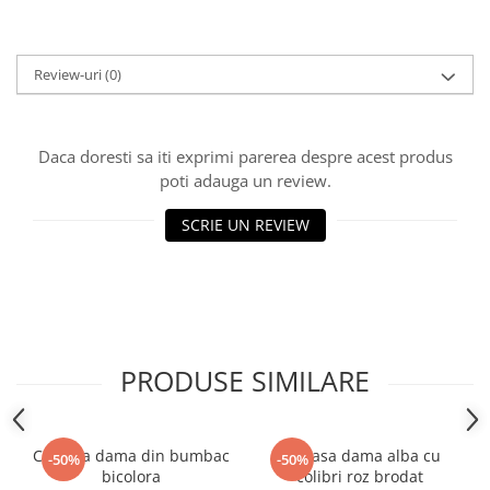
Review-uri
(0)
Daca doresti sa iti exprimi parerea despre acest produs
poti adauga un review.
SCRIE UN REVIEW
PRODUSE SIMILARE
Camasa dama din bumbac
Camasa dama alba cu
-50%
-50%
bicolora
colibri roz brodat