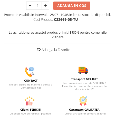
ADAUGA IN COS
Promotie valabila in intervalul 28.07 - 10.08 in limita stocului disponibil.
Cod Produs:
C22669-05-TU
La achizitionarea acestui produs primiti
1
RON pentru comenzile
viitoare
Adauga la Favorite
Transport GRATUIT
CONTACT
La comenzi mai mari de 500 RON !
Nu esti sigura de marimea dorita ?
Exceptie fac promotiile si comenzile
Contacteaza-ne!
din afara tarii!!
Clienti FERICITI
Garantam CALITATEA
Cu peste 600 de recenzii pozitive.
Tuturor articolelor comercializate!