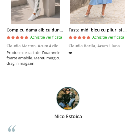
Compleu dama alb cu dungi laterale in nuante de verde si negru
Fusta midi bleu cu pliuri si buzunare
Achizitie verificata
Achizitie verificata
Claudia Marton,
Acum 4 zile
Claudia Bacila,
Acum 1 luna
Z
Produse de calitate. Doamnele
❤️
5
foarte amabile. Mereu merg cu
drag în magazin.
Nico Estoica