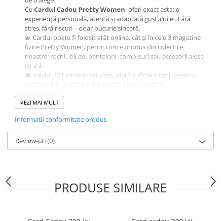
de a alege.
Cu
Cardul Cadou Pretty Women
, oferi exact asta: o
experiență personală, atentă și adaptată gustului ei. Fără
stres, fără riscuri – doar bucurie sinceră.
💫 Cardul poate fi folosit atât online, cât și în cele 3 magazine
fizice Pretty Women, pentru orice produs din colecțiile
noastre: rochii, bluze, pantaloni, compleuri sau accesorii alese
cu stil.
🕊️ Valabil 12 luni de la activare, oferă suficient timp pentru
descoperire, inspirație și alegerea piesei perfecte.
🎀 Livrat cu grijă, într-un plic elegant, gata de oferit – fără
VEZI MAI MULT
ambalaje suplimentare.
✔️ Activarea este rapidă, iar folosirea simplă: codul de pe card
Informatii conformitate produs
se introduce la finalizarea comenzii online sau se prezintă în
magazin, la casă.
Review-uri
💝 Ideal pentru aniversări, pensionări, gesturi de recunoștință
(0)
sau pur și simplu pentru a spune:
„Te apreciez. Meriți ceva frumos. Alege ce te
reprezintă.”
PRODUSE SIMILARE