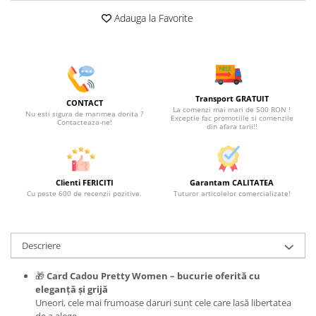
Adauga la Favorite
Transport GRATUIT
CONTACT
La comenzi mai mari de 500 RON !
Nu esti sigura de marimea dorita ?
Exceptie fac promotiile si comenzile
Contacteaza-ne!
din afara tarii!!
Clienti FERICITI
Garantam CALITATEA
Cu peste 600 de recenzii pozitive.
Tuturor articolelor comercializate!
Descriere
🎁
Card Cadou Pretty Women – bucurie oferită cu
eleganță și grijă
Uneori, cele mai frumoase daruri sunt cele care lasă libertatea