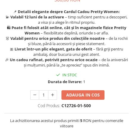
Salopete
Tricouri si topuri
📌
Detalii elegante despre Cardul Cadou Pretty Women:
💫
Valabil 12 luni de la activare
– timp suficient pentru a descoperi,
Rochii de eveniment
a visa și a alege în ritmul propriu.
🛍️
Poate fi folosit atât online, cât și în magazinele fizice Pretty
Women
– flexibilitate deplină, oriunde s-ar afla.
👗
Valabil pentru orice produs din colecțiile noastre
– de la rochii
și bluze, până la accesorii și piese statement.
🎀
Livrat într-un plic elegant, gata de oferit
– fără griji pentru
ambalaj, doar bucuria unui gest atent.
🎉
Un cadou rafinat, potrivit pentru orice ocazie
– de la aniversări
și mulțumiri, până la „te apreciez” spus din inimă.
IN STOC
Durata de livrare:
1
ADAUGA IN COS
Cod Produs:
C12726-01-500
La achizitionarea acestui produs primiti
5
RON pentru comenzile
viitoare