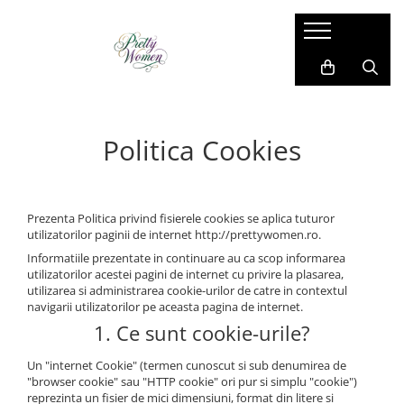
Imbracaminte dama
Accesorii dama
Cadou pentru EL
Costum si compleu
Manusi
Costume barbati
Geci si jachete
Esarfe
Camasi barbati
Politica Cookies
Paltoane si blanuri
Caciula
Bluze barbati
Pantaloni si blugi
Brose
Sacouri barbati
Rochii de zi
Coliere
Pantaloni si blugi
Prezenta Politica privind fisierele cookies se aplica tuturor
utilizatorilor paginii de internet http://prettywomen.ro.
Sacouri
Genti
Compleu sport
Informatiile prezentate in continuare au ca scop informarea
Vesta
Ciorapi
Geci si jachete
utilizatorilor acestei pagini de internet cu privire la plasarea,
utilizarea si administrarea cookie-urilor de catre in contextul
Bluze
Cape din blana
Vesta
navigarii utilizatorilor pe aceasta pagina de internet.
Camasi
Curele
Papioane si cravate
1. Ce sunt cookie-urile?
Fusta
Umbrele
Bretele si curele
Un "internet Cookie" (termen cunoscut si sub denumirea de
Trening
"browser cookie" sau "HTTP cookie" ori pur si simplu "cookie")
reprezinta un fisier de mici dimensiuni, format din litere si