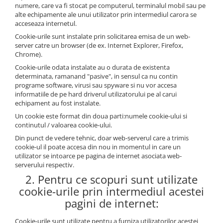
Salopete
numere, care va fi stocat pe computerul, terminalul mobil sau pe
alte echipamente ale unui utilizator prin intermediul carora se
Tricouri si topuri
acceseaza internetul.
Rochii de eveniment
Cookie-urile sunt instalate prin solicitarea emisa de un web-
server catre un browser (de ex. Internet Explorer, Firefox,
Chrome).
Cookie-urile odata instalate au o durata de existenta
determinata, ramanand "pasive", in sensul ca nu contin
programe software, virusi sau spyware si nu vor accesa
informatiile de pe hard driverul utilizatorului pe al carui
echipament au fost instalate.
Un cookie este format din doua parti:numele cookie-ului si
continutul / valoarea cookie-ului.
Din punct de vedere tehnic, doar web-serverul care a trimis
cookie-ul il poate accesa din nou in momentul in care un
utilizator se intoarce pe pagina de internet asociata web-
serverului respectiv.
2. Pentru ce scopuri sunt utilizate
cookie-urile prin intermediul acestei
pagini de internet:
Cookie-urile sunt utilizate pentru a furniza utilizatorilor acestei