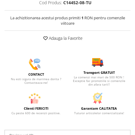
Cod Produs:
C14452-08-TU
La achizitionarea acestui produs primiti
1
RON pentru comenzile
viitoare
Adauga la Favorite
Transport GRATUIT
CONTACT
La comenzi mai mari de 500 RON !
Nu esti sigura de marimea dorita ?
Exceptie fac promotiile si comenzile
Contacteaza-ne!
din afara tarii!!
Clienti FERICITI
Garantam CALITATEA
Cu peste 600 de recenzii pozitive.
Tuturor articolelor comercializate!