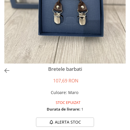
Salopete
Tricouri si topuri
Rochii de eveniment
Bretele barbati
107,69 RON
Culoare
:
Maro
STOC EPUIZAT
Durata de livrare:
1
ALERTA STOC