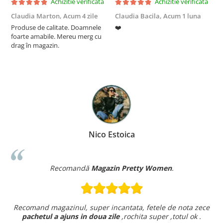
Achizitie verificata
Achizitie verificata
Claudia Marton,
Acum 4 zile
Claudia Bacila,
Acum 1 luna
Z
Produse de calitate. Doamnele
❤️
5
foarte amabile. Mereu merg cu
drag în magazin.
Nico Estoica
Recomandă
Magazin Pretty Women
.
Recomand magazinul, super incantata, fetele de nota zece
pachetul a ajuns in doua zile
,rochita super ,totul ok .