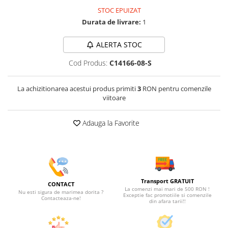
STOC EPUIZAT
Durata de livrare:
1
ALERTA STOC
Cod Produs:
C14166-08-S
La achizitionarea acestui produs primiti
3
RON pentru comenzile
viitoare
Adauga la Favorite
Transport GRATUIT
CONTACT
La comenzi mai mari de 500 RON !
Nu esti sigura de marimea dorita ?
Exceptie fac promotiile si comenzile
Contacteaza-ne!
din afara tarii!!