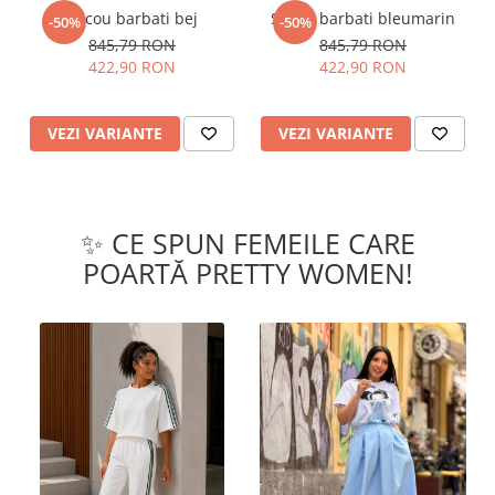
Sacou barbati bej
Sacou barbati bleumarin
-50%
-50%
845,79 RON
845,79 RON
422,90 RON
422,90 RON
VEZI VARIANTE
VEZI VARIANTE
✨ CE SPUN FEMEILE CARE
POARTĂ PRETTY WOMEN!