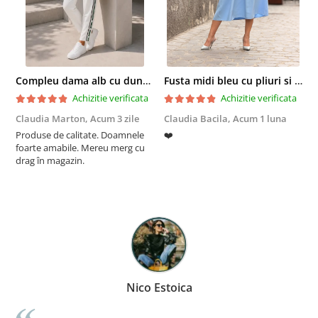
Compleu dama alb cu dungi laterale in nuante de verde si negru
Fusta midi bleu cu pliuri si buzunare
Achizitie verificata
Achizitie verificata
Claudia Marton,
Acum 3 zile
Claudia Bacila,
Acum 1 luna
Z
Produse de calitate. Doamnele
❤️
5
foarte amabile. Mereu merg cu
drag în magazin.
Nico Estoica