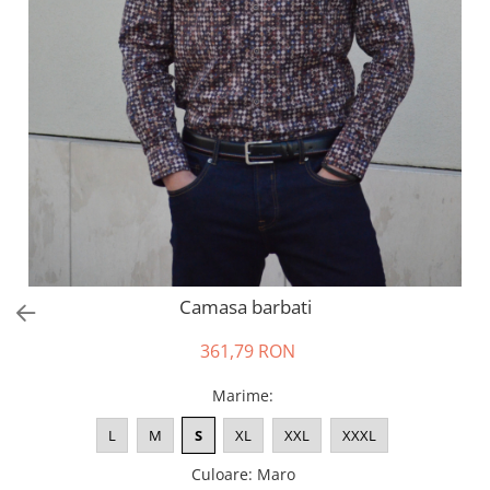
Salopete
Tricouri si topuri
Rochii de eveniment
Camasa barbati
361,79 RON
Marime
:
L
M
S
XL
XXL
XXXL
Culoare
:
Maro