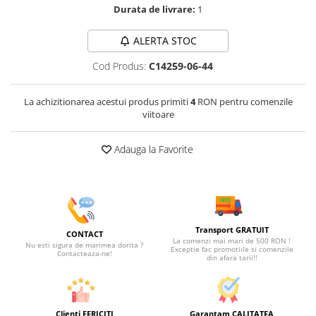
Durata de livrare:
1
ALERTA STOC
Cod Produs:
C14259-06-44
La achizitionarea acestui produs primiti
4
RON pentru comenzile
viitoare
Adauga la Favorite
Transport GRATUIT
CONTACT
La comenzi mai mari de 500 RON !
Nu esti sigura de marimea dorita ?
Exceptie fac promotiile si comenzile
Contacteaza-ne!
din afara tarii!!
Clienti FERICITI
Garantam CALITATEA