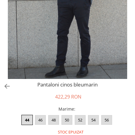
Salopete
Tricouri si topuri
Rochii de eveniment
Pantaloni cinos bleumarin
422,29 RON
Marime
:
44
46
48
50
52
54
56
STOC EPUIZAT