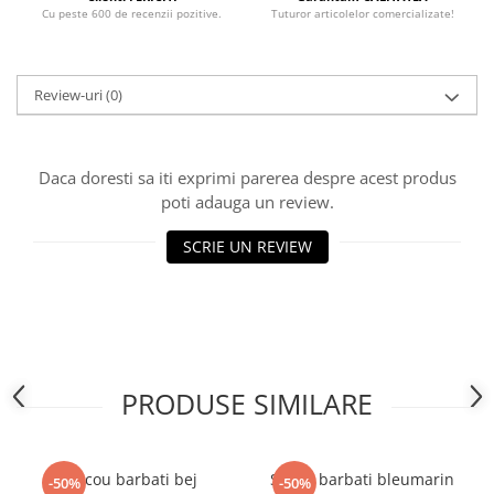
Cu peste 600 de recenzii pozitive.
Tuturor articolelor comercializate!
Review-uri
(0)
Daca doresti sa iti exprimi parerea despre acest produs
poti adauga un review.
SCRIE UN REVIEW
PRODUSE SIMILARE
Sacou barbati bej
Sacou barbati bleumarin
-50%
-50%