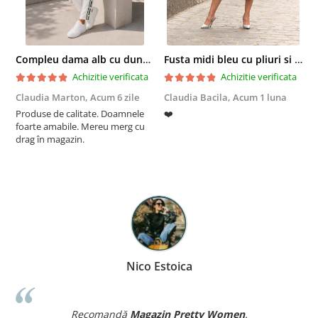
Compleu dama alb cu dungi laterale in nuante de verde si negru
Fusta midi bleu cu pliuri si buzunare
Achizitie verificata
Achizitie verificata
Claudia Marton,
Acum 6 zile
Claudia Bacila,
Acum 1 luna
Z
Produse de calitate. Doamnele
❤️
5
foarte amabile. Mereu merg cu
drag în magazin.
Nico Estoica
Recomandă
Magazin Pretty Women
.